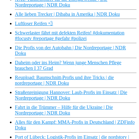
Nordreportage | NDR Doku
Alle lieben Trecker | Dibaba in Amerika | NDR Doku
Luftloser Reifen 💨
Schwerlaster fährt mit defekten Reifen! #dokumentation
#focustv #reportage #gefahr #polizei
Die Profis von der Autobahn | Die Nordreportage | NDR
Doku
Daheim oder ins Heim? Wenn junge Menschen Pflege
brauchen I 37 Grad
Reupload: Baumschnitt-Profis und ihre Tricks | die
nordreportage | NDR Doku
Straßenreinigung Hannover: Laub-Profis im Einsatz | Die
Nordreportage | NDR Doku
Fahrt in die Trümmer – Hilfe für die Ukraine | Die
Nordreportage | NDR Doku
Alles für den Kampf: MMA-Profis in Deutschland | ZDFinfo
Doku
Port of Lübeck: Logistik-Profis im Einsatz | die nordstory |