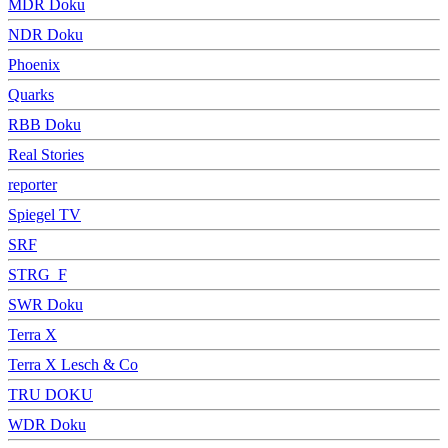
MDR Doku
NDR Doku
Phoenix
Quarks
RBB Doku
Real Stories
reporter
Spiegel TV
SRF
STRG_F
SWR Doku
Terra X
Terra X Lesch & Co
TRU DOKU
WDR Doku