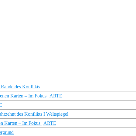
 Rande des Konflikts
ffenen Karten – Im Fokus | ARTE
TE
hrzehnt des Konflikts I Weltspiegel
nen Karten – Im Fokus | ARTE
ergrund