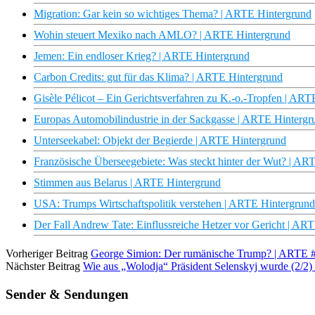
Migration: Gar kein so wichtiges Thema? | ARTE Hintergrund
Wohin steuert Mexiko nach AMLO? | ARTE Hintergrund
Jemen: Ein endloser Krieg? | ARTE Hintergrund
Carbon Credits: gut für das Klima? | ARTE Hintergrund
Gisèle Pélicot – Ein Gerichtsverfahren zu K.-o.-Tropfen | AR
Europas Automobilindustrie in der Sackgasse | ARTE Hintergr
Unterseekabel: Objekt der Begierde | ARTE Hintergrund
Französische Überseegebiete: Was steckt hinter der Wut? | AR
Stimmen aus Belarus | ARTE Hintergrund
USA: Trumps Wirtschaftspolitik verstehen | ARTE Hintergrund
Der Fall Andrew Tate: Einflussreiche Hetzer vor Gericht | AR
Vorheriger Beitrag
George Simion: Der rumänische Trump? | ARTE 
Nächster Beitrag
Wie aus „Wolodja“ Präsident Selenskyj wurde (2/2
Sender & Sendungen