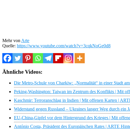
Mehr von
Arte
Quelle:
https://www.youtube.com/watch?v=3cqkNoGe0d8
Ähnliche Videos:
Die Metro-Schule von Charkiw: „Normalität“ in einer Stadt am
Peking-Washington: Taiwan im Zentrum des Konflikts | Mit o
Kaschmir: Terroranschlag in Indien | Mit offenen Karten | AR
Widerstand gegen Russland – Ukraines langer Weg durch ein Ja
EU-China-Gipfel vor dem Hintergrund des Krieges | Mit offe
António Costa, Präsident des Europäischen Rates | ARTE Hint