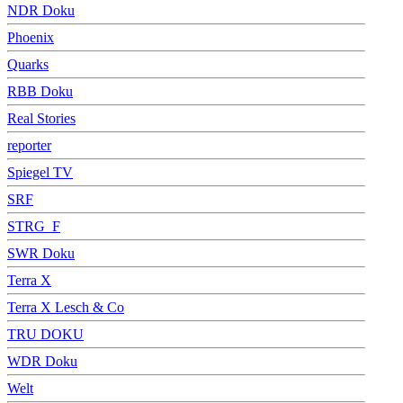
NDR Doku
Phoenix
Quarks
RBB Doku
Real Stories
reporter
Spiegel TV
SRF
STRG_F
SWR Doku
Terra X
Terra X Lesch & Co
TRU DOKU
WDR Doku
Welt