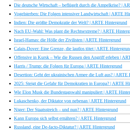
Die deutsche Wirtschaft – beflügelt durch die Ampelkrise? | 
Vogelsterben: Die Folgen intensiver Landwirtschaft | ARTE Hi
Indien: Die größte Demokratie der Welt? | ARTE Hintergrund
Nach EU-Wahl: Was plant die Rechtsextreme? | ARTE Hinterg
Israel-Hamas: die Hölle der Zivilisten | ARTE Hintergrund
Calais-Dover: Eine Grenze, die lautlos tötet | ARTE Hintergru
Offensive in Kursk – Wie die Russen den Angriff erleben | A
Harris / Trump: die Folgen für Europa | ARTE Hintergrund
Desertion: Geht der ukrainischen Armee die Luft aus? | ARTE 
2025: Steigt die Gefahr für Demokratien in Europa? | ARTE H
Wie Elon Musk die Bundestagswahl manipuliert | ARTE Hinte
Lukaschenko, der Diktator von nebenan | ARTE Hintergrund
Niger: Der Staatsstreich – und nun? | ARTE Hintergrund
Kann Europa sich selbst ernähren? | ARTE Hintergrund
Russland, eine De-facto-Diktatur? | ARTE Hintergrund