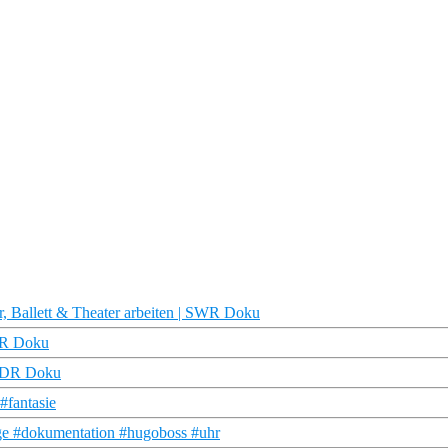
r, Ballett & Theater arbeiten | SWR Doku
NDR Doku
 NDR Doku
#fantasie
age #dokumentation #hugoboss #uhr