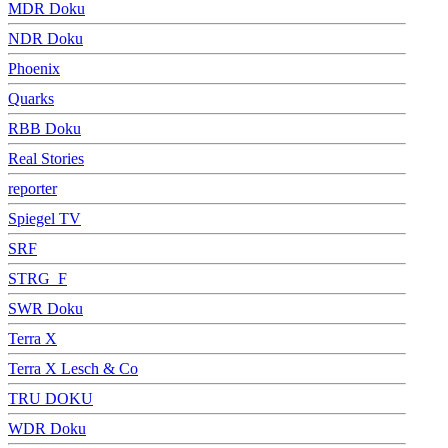
MDR Doku
NDR Doku
Phoenix
Quarks
RBB Doku
Real Stories
reporter
Spiegel TV
SRF
STRG_F
SWR Doku
Terra X
Terra X Lesch & Co
TRU DOKU
WDR Doku