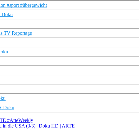
ion #sport #übergewicht
R Doku
cus TV Reportage
Doku
oku
DR Doku
 ARTE #ArteWeekly
na in die USA (3/3) | Doku HD | ARTE