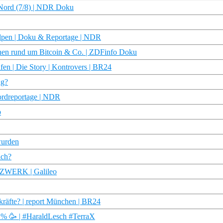
e Nord (7/8) | NDR Doku
lpen | Doku & Reportage | NDR
hen rund um Bitcoin & Co. | ZDFinfo Doku
ufen | Die Story | Kontrovers | BR24
ng?
Nordreportage | NDR
o
wurden
lch?
WERK | Galileo
kräfte? | report München | BR24
05 % 🥳 | #HaraldLesch #TerraX