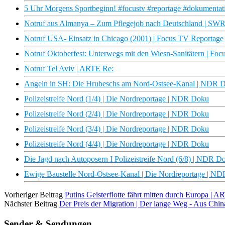
5 Uhr Morgens Sportbeginn! #focustv #reportage #dokumentat
Notruf aus Almanya – Zum Pflegejob nach Deutschland | SW
Notruf USA- Einsatz in Chicago (2001) | Focus TV Reportage
Notruf Oktoberfest: Unterwegs mit den Wiesn-Sanitätern | Fo
Notruf Tel Aviv | ARTE Re:
Angeln in SH: Die Hrubeschs am Nord-Ostsee-Kanal | NDR 
Polizeistreife Nord (1/4) | Die Nordreportage | NDR Doku
Polizeistreife Nord (2/4) | Die Nordreportage | NDR Doku
Polizeistreife Nord (3/4) | Die Nordreportage | NDR Doku
Polizeistreife Nord (4/4) | Die Nordreportage | NDR Doku
Die Jagd nach Autoposern I Polizeistreife Nord (6/8) | NDR D
Ewige Baustelle Nord-Ostsee-Kanal | Die Nordreportage | N
Vorheriger Beitrag
Putins Geisterflotte fährt mitten durch Europa |
Nächster Beitrag
Der Preis der Migration | Der lange Weg - Aus Chi
Sender & Sendungen