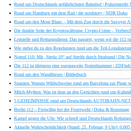
Rund um Deutschlands gefährlichsten Bahnhof | Polizeistreif
Rund um Hamburg mit dem Rad | die nordstory | NDR Doku
Rund um den Mont Blanc – Mit dem Zug durch die Savoyer A
Die dunkle Seite der Kryptowährung: Crypto-Crime – Verbrec
Leitstelle und Rettungsdienst: Das passiert, wenn wir die 112 r
Wie stehst du zu den Regelungen rund um die Teil-Legalisieru
Notruf 110: Mit „Strela 10“ auf Streife durch Stralsund | Die 
Die 112 ist übrigens eine europaweite Notrufnummer | ZDFinf
Rund um den Wandlitzsee | Bilderbuch
Spanien: Warum Wildschweine rund um Barcelona zur Plage 
Milch-Mythen: Was ist dran an den Gerüchten rund um Kuhmi
5 GEHEIMNISSE rund um Deutschlands AUTOBAHN-NETZ
Berlin 112 – Freiwillig bei der Feuerwehr | Doku & Reportage
Kampf gegen die Uhr: Wie schnell sind Deutschlands Rettungs
Aktuelle Wahrscheinlichkeit (Stand: 25. Februar, 9 Uhr): 0.0