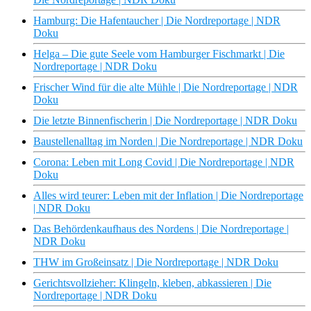
Hamburg: Die Hafentaucher | Die Nordreportage | NDR
Doku
Helga – Die gute Seele vom Hamburger Fischmarkt | Die
Nordreportage | NDR Doku
Frischer Wind für die alte Mühle | Die Nordreportage | NDR
Doku
Die letzte Binnenfischerin | Die Nordreportage | NDR Doku
Baustellenalltag im Norden | Die Nordreportage | NDR Doku
Corona: Leben mit Long Covid | Die Nordreportage | NDR
Doku
Alles wird teurer: Leben mit der Inflation | Die Nordreportage
| NDR Doku
Das Behördenkaufhaus des Nordens | Die Nordreportage |
NDR Doku
THW im Großeinsatz | Die Nordreportage | NDR Doku
Gerichtsvollzieher: Klingeln, kleben, abkassieren | Die
Nordreportage | NDR Doku