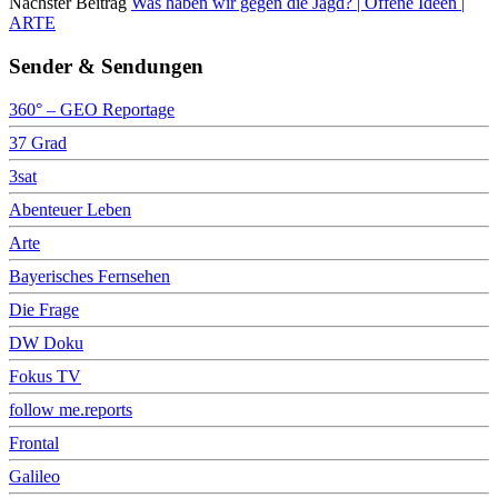
Nächster Beitrag
Was haben wir gegen die Jagd? | Offene Ideen |
ARTE
Sender & Sendungen
360° – GEO Reportage
37 Grad
3sat
Abenteuer Leben
Arte
Bayerisches Fernsehen
Die Frage
DW Doku
Fokus TV
follow me.reports
Frontal
Galileo