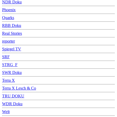
NDR Doku
Phoenix
Quarks
RBB Doku
Real Stories
reporter
Spiegel TV
SRF
STRG_F
SWR Doku
Terra X
Terra X Lesch & Co
TRU DOKU
WDR Doku
Welt