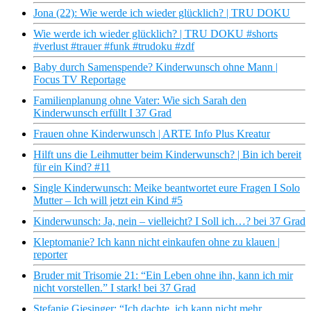
Jona (22): Wie werde ich wieder glücklich? | TRU DOKU
Wie werde ich wieder glücklich? | TRU DOKU #shorts
#verlust #trauer #funk #trudoku #zdf
Baby durch Samenspende? Kinderwunsch ohne Mann |
Focus TV Reportage
Familienplanung ohne Vater: Wie sich Sarah den
Kinderwunsch erfüllt I 37 Grad
Frauen ohne Kinderwunsch | ARTE Info Plus Kreatur
Hilft uns die Leihmutter beim Kinderwunsch? | Bin ich bereit
für ein Kind? #11
Single Kinderwunsch: Meike beantwortet eure Fragen I Solo
Mutter – Ich will jetzt ein Kind #5
Kinderwunsch: Ja, nein – vielleicht? I Soll ich…? bei 37 Grad
Kleptomanie? Ich kann nicht einkaufen ohne zu klauen |
reporter
Bruder mit Trisomie 21: ​​“Ein Leben ohne ihn, kann ich mir
nicht vorstellen.” I stark! bei 37 Grad
Stefanie Giesinger: “Ich dachte, ich kann nicht mehr