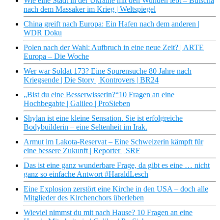
Wie eine Stadt in der Ukraine mit den Wunden lebt – Butscha
nach dem Massaker im Krieg | Weltspiegel
China greift nach Europa: Ein Hafen nach dem anderen |
WDR Doku
Polen nach der Wahl: Aufbruch in eine neue Zeit? | ARTE
Europa – Die Woche
Wer war Soldat 173? Eine Spurensuche 80 Jahre nach
Kriegsende | Die Story | Kontrovers | BR24
„Bist du eine Besserwisserin?“10 Fragen an eine
Hochbegabte | Galileo | ProSieben
Shylan ist eine kleine Sensation. Sie ist erfolgreiche
Bodybuilderin – eine Seltenheit im Irak.
Armut im Lakota-Reservat – Eine Schweizerin kämpft für
eine bessere Zukunft | Reporter | SRF
Das ist eine ganz wunderbare Frage, da gibt es eine … nicht
ganz so einfache Antwort #HaraldLesch
Eine Explosion zerstört eine Kirche in den USA – doch alle
Mitglieder des Kirchenchors überleben
Wieviel nimmst du mit nach Hause? 10 Fragen an eine