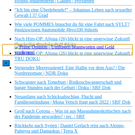
Hospiz-Mitarbeiterin | Galileo | ProSieben
“Ich bin eine Überlebende!” – Johannas Leben nach sexueller
Gewalt I 37 Grad
Wie viele POMMES brauchst du für eine Fahrt nach SYLT?
#gutzuwissen #automobile #hvo100 #shorts
Nach Hirn-OP: Aljona (26) blickt in eine ungewisse Zukunft
#bucketlist #trudoku #zdf #doku
Nach Hirn-OP: Aljona (26) blickt in eine ungewisse Zukunft |
TRU DOKU
×
Steigender Meeresspiegel: Eine Hallig vor dem Aus? | Die
Nordreportage | NDR Doku
Schwanger nach Totgeburt | Risikoschwangerschaft und
bange Stunden nach der Geburt | Doku | SRF Dok
Neuanfang nach Schicksalsschlag, Flucht und
Familiengründung | Mona Vetsch fragt nach 2022 | SRF Dok
Groll nach Corona – Was ist aus Massnahmenkritischen nach
der Pandemie geworden? | rec. | SRF
Rückkehr nach Syrien | Daniel Gerlach reist nach Aleppo,
Palmyra und Damaskus | Terra X