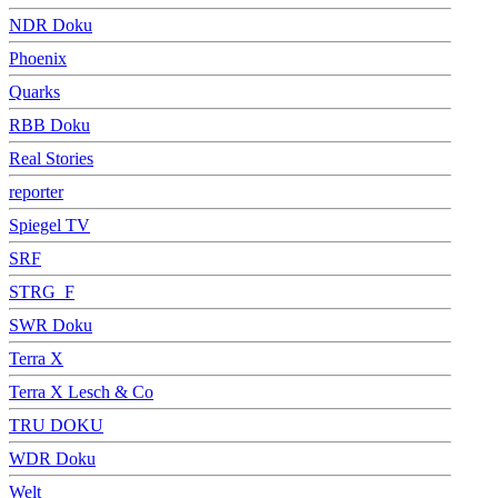
NDR Doku
Phoenix
Quarks
RBB Doku
Real Stories
reporter
Spiegel TV
SRF
STRG_F
SWR Doku
Terra X
Terra X Lesch & Co
TRU DOKU
WDR Doku
Welt