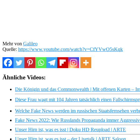
Mehr von
Galileo
Quelle:
https://www.youtube.com/watch?v=CfYVwO5sKqk
Ähnliche Videos:
Die Königin und das Commonwealth | Mit offenen Karten – I
Diese Frau wagt mit 104 Jahren tatsächlich einen Fallschirmsp
Welche Fake News werden im russischen Staatsfernsehen verbr
Fake News 2022: Wie Russlands Propaganda immer Aggressiv
Unser Hirn ist, was es isst | Doku HD Reupload | ARTE
Unser Hirn ist, was es isst – der Livetalk | ARTE Saloon