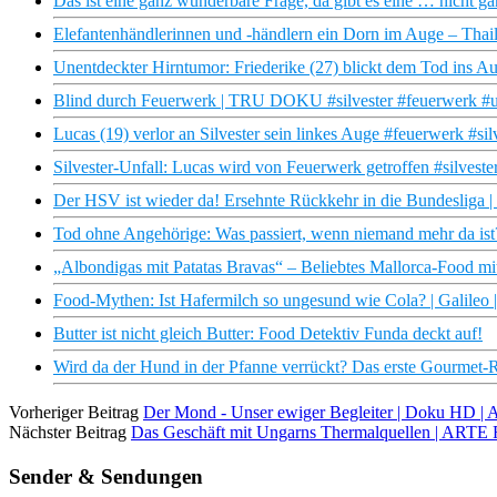
Das ist eine ganz wunderbare Frage, da gibt es eine … nicht 
Elefantenhändlerinnen und -händlern ein Dorn im Auge – Thai
Unentdeckter Hirntumor: Friederike (27) blickt dem Tod in
Blind durch Feuerwerk | TRU DOKU #silvester #feuerwerk #un
Lucas (19) verlor an Silvester sein linkes Auge #feuerwerk #sil
Silvester-Unfall: Lucas wird von Feuerwerk getroffen #silveste
Der HSV ist wieder da! Ersehnte Rückkehr in die Bundesliga 
Tod ohne Angehörige: Was passiert, wenn niemand mehr da i
„Albondigas mit Patatas Bravas“ – Beliebtes Mallorca-Food m
Food-Mythen: Ist Hafermilch so ungesund wie Cola? | Galileo 
Butter ist nicht gleich Butter: Food Detektiv Funda deckt auf!
Wird da der Hund in der Pfanne verrückt? Das erste Gourmet-
Vorheriger Beitrag
Der Mond - Unser ewiger Begleiter | Doku HD |
Nächster Beitrag
Das Geschäft mit Ungarns Thermalquellen | ARTE 
Sender & Sendungen