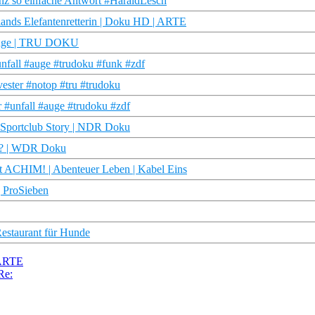
ganz so einfache Antwort #HaraldLesch
lands Elefantenretterin | Doku HD | ARTE
s Auge | TRU DOKU
fall #auge #trudoku #funk #zdf
vester #notop #tru #trudoku
r #unfall #auge #trudoku #zdf
| Sportclub Story | NDR Doku
st? | WDR Doku
it ACHIM! | Abenteuer Leben | Kabel Eins
| ProSieben
Restaurant für Hunde
 ARTE
Re: