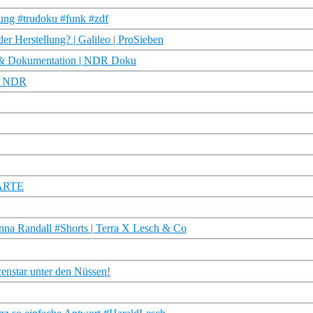
ung #trudoku #funk #zdf
er Herstellung? | Galileo | ProSieben
e & Dokumentation | NDR Doku
 | NDR
| ARTE
anna Randall #Shorts | Terra X Lesch & Co
renstar unter den Nüssen!