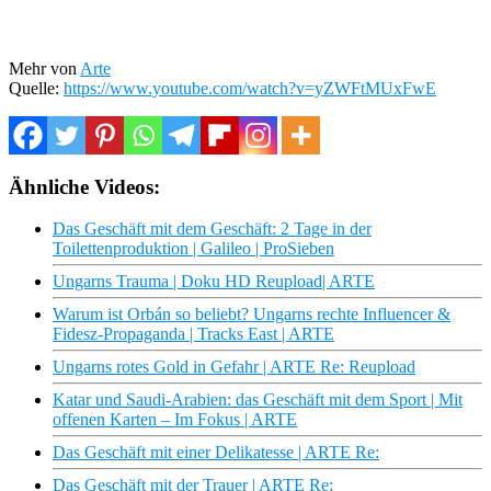
Mehr von
Arte
Quelle:
https://www.youtube.com/watch?v=yZWFtMUxFwE
Ähnliche Videos:
Das Geschäft mit dem Geschäft: 2 Tage in der
Toilettenproduktion | Galileo | ProSieben
Ungarns Trauma | Doku HD Reupload| ARTE
Warum ist Orbán so beliebt? Ungarns rechte Influencer &
Fidesz-Propaganda | Tracks East | ARTE
Ungarns rotes Gold in Gefahr | ARTE Re: Reupload
Katar und Saudi-Arabien: das Geschäft mit dem Sport | Mit
offenen Karten – Im Fokus | ARTE
Das Geschäft mit einer Delikatesse | ARTE Re:
Das Geschäft mit der Trauer | ARTE Re: