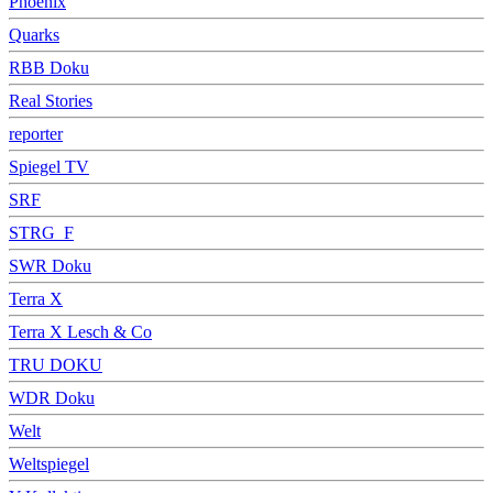
Phoenix
Quarks
RBB Doku
Real Stories
reporter
Spiegel TV
SRF
STRG_F
SWR Doku
Terra X
Terra X Lesch & Co
TRU DOKU
WDR Doku
Welt
Weltspiegel