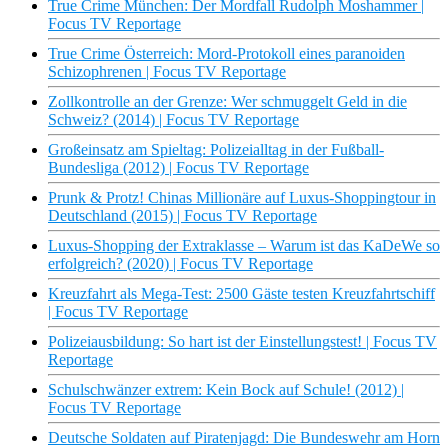
True Crime München: Der Mordfall Rudolph Moshammer |
Focus TV Reportage
True Crime Österreich: Mord-Protokoll eines paranoiden
Schizophrenen | Focus TV Reportage
Zollkontrolle an der Grenze: Wer schmuggelt Geld in die
Schweiz? (2014) | Focus TV Reportage
Großeinsatz am Spieltag: Polizeialltag in der Fußball-
Bundesliga (2012) | Focus TV Reportage
Prunk & Protz! Chinas Millionäre auf Luxus-Shoppingtour in
Deutschland (2015) | Focus TV Reportage
Luxus-Shopping der Extraklasse – Warum ist das KaDeWe so
erfolgreich? (2020) | Focus TV Reportage
Kreuzfahrt als Mega-Test: 2500 Gäste testen Kreuzfahrtschiff
| Focus TV Reportage
Polizeiausbildung: So hart ist der Einstellungstest! | Focus TV
Reportage
Schulschwänzer extrem: Kein Bock auf Schule! (2012) |
Focus TV Reportage
Deutsche Soldaten auf Piratenjagd: Die Bundeswehr am Horn