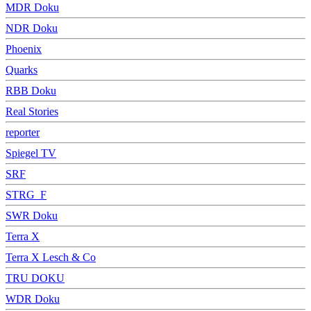
MDR Doku
NDR Doku
Phoenix
Quarks
RBB Doku
Real Stories
reporter
Spiegel TV
SRF
STRG_F
SWR Doku
Terra X
Terra X Lesch & Co
TRU DOKU
WDR Doku