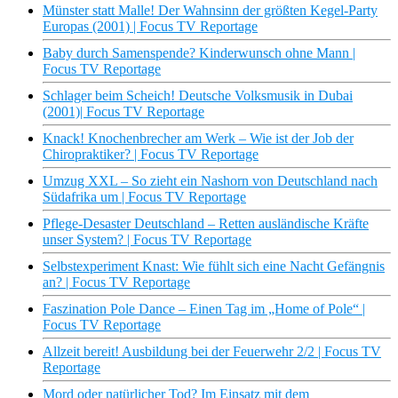
Münster statt Malle! Der Wahnsinn der größten Kegel-Party
Europas (2001) | Focus TV Reportage
Baby durch Samenspende? Kinderwunsch ohne Mann |
Focus TV Reportage
Schlager beim Scheich! Deutsche Volksmusik in Dubai
(2001)| Focus TV Reportage
Knack! Knochenbrecher am Werk – Wie ist der Job der
Chiropraktiker? | Focus TV Reportage
Umzug XXL – So zieht ein Nashorn von Deutschland nach
Südafrika um | Focus TV Reportage
Pflege-Desaster Deutschland – Retten ausländische Kräfte
unser System? | Focus TV Reportage
Selbstexperiment Knast: Wie fühlt sich eine Nacht Gefängnis
an? | Focus TV Reportage
Faszination Pole Dance – Einen Tag im „Home of Pole“ |
Focus TV Reportage
Allzeit bereit! Ausbildung bei der Feuerwehr 2/2 | Focus TV
Reportage
Mord oder natürlicher Tod? Im Einsatz mit dem