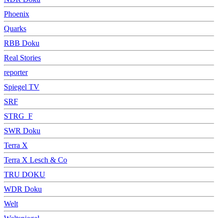
Phoenix
Quarks
RBB Doku
Real Stories
reporter
Spiegel TV
SRF
STRG_F
SWR Doku
Terra X
Terra X Lesch & Co
TRU DOKU
WDR Doku
Welt