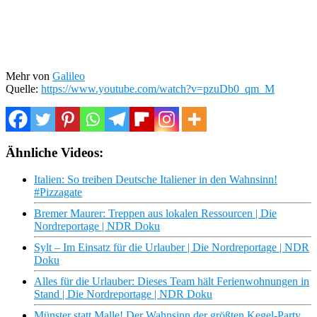
Mehr von
Galileo
Quelle:
https://www.youtube.com/watch?v=pzuDb0_qm_M
Ähnliche Videos:
Italien: So treiben Deutsche Italiener in den Wahnsinn!
#Pizzagate
Bremer Maurer: Treppen aus lokalen Ressourcen | Die
Nordreportage | NDR Doku
Sylt – Im Einsatz für die Urlauber | Die Nordreportage | NDR
Doku
Alles für die Urlauber: Dieses Team hält Ferienwohnungen in
Stand | Die Nordreportage | NDR Doku
Münster statt Malle! Der Wahnsinn der größten Kegel-Party