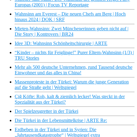
Europas (2001) | Focus TV Reportage
Wahnsinn am Everest – Die neuen Chefs am Berg | Hoch
hinaus 2024 | DOK | SRF
Mieten-Wahnsinn: Zwei Münchenerinnen geben nicht auf |
Die Story | Kontrovers | BR24
Idee 3D: Wahnsinn Schönheitschirurgie | ARTE
“Kinder – nichts für Feiglinge!” Purer Eltern-Wahnsinn (1/3) |
TRU Stories
Mehr als 500 deutsche Unternehmen, rund Tausend deutsche
Einwohner und das alles in China!
Massenproteste in der Türkei: Warum die junge Generation
auf die Straße geht | Weltspiegel
Çiğ Köfte: Roh, kalt & ziemlich lecker! Was steckt in der
Spezialität aus der Türkei?
Der Spielzeugretter in der Türkei
Die Türkei in der Lebensmittelkrise | ARTE Re:
Erdbeben in der Türkei und in Syrien: Die
„Jahrtausendkatastrophe“ | Weltspiegel extra