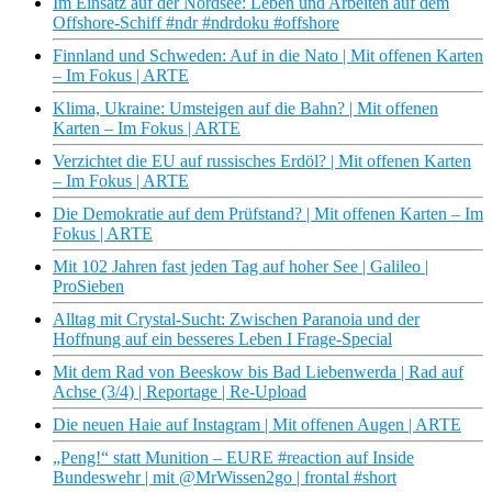
Im Einsatz auf der Nordsee: Leben und Arbeiten auf dem
Offshore-Schiff #ndr #ndrdoku #offshore
Finnland und Schweden: Auf in die Nato | Mit offenen Karten
– Im Fokus | ARTE
Klima, Ukraine: Umsteigen auf die Bahn? | Mit offenen
Karten – Im Fokus | ARTE
Verzichtet die EU auf russisches Erdöl? | Mit offenen Karten
– Im Fokus | ARTE
Die Demokratie auf dem Prüfstand? | Mit offenen Karten – Im
Fokus | ARTE
Mit 102 Jahren fast jeden Tag auf hoher See | Galileo |
ProSieben
Alltag mit Crystal-Sucht: Zwischen Paranoia und der
Hoffnung auf ein besseres Leben I Frage-Special
Mit dem Rad von Beeskow bis Bad Liebenwerda | Rad auf
Achse (3/4) | Reportage | Re-Upload
Die neuen Haie auf Instagram | Mit offenen Augen | ARTE
„Peng!“ statt Munition – EURE #reaction auf Inside
Bundeswehr | mit @MrWissen2go | frontal #short