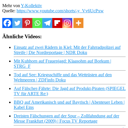
Mehr von
Y-Kollektiv
Quelle:
https://www.youtube.com/shorts/-y_Vv6UcPxw
Ähnliche Videos:
Einsatz auf zwei Rädern in Kiel: Mit der Fahrradpolizei auf
Streife | Die Nordreportage | NDR Doku
Mit Kuhhorn auf Frauenjagd: Klaasohm auf Borkum |
STRG_F
Tod auf See: Kriegsschiffe und das Wettrüsten auf den
Weltmeeren | ZDFinfo Doku
Auf Fälscher-Fährte: Die Jagd auf Produkt-Piraten (SPIEGEL
TV für ARTE Re:)
BBQ auf Amerikanisch und auf Bayrisch | Abenteuer Leben |
Kabel Eins
Dreisten Fälschungen auf der Spur – Zollfahndung auf der
Messe Frankfurt (2009) | Focus TV Reportage