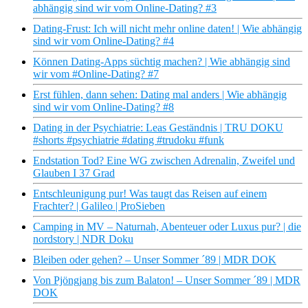
abhängig sind wir vom Online-Dating? #3
Dating-Frust: Ich will nicht mehr online daten! | Wie abhängig
sind wir vom Online-Dating? #4
Können Dating-Apps süchtig machen? | Wie abhängig sind
wir vom #Online-Dating? #7
Erst fühlen, dann sehen: Dating mal anders | Wie abhängig
sind wir vom Online-Dating? #8
Dating in der Psychiatrie: Leas Geständnis | TRU DOKU
#shorts #psychiatrie #dating #trudoku #funk
Endstation Tod? Eine WG zwischen Adrenalin, Zweifel und
Glauben I 37 Grad
Entschleunigung pur! Was taugt das Reisen auf einem
Frachter? | Galileo | ProSieben
Camping in MV – Naturnah, Abenteuer oder Luxus pur? | die
nordstory | NDR Doku
Bleiben oder gehen? – Unser Sommer ´89 | MDR DOK
Von Pjöngjang bis zum Balaton! – Unser Sommer ´89 | MDR
DOK