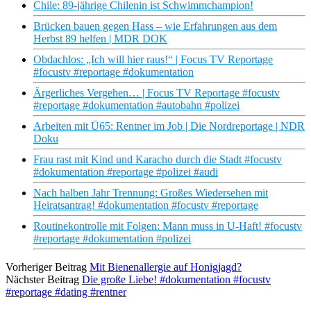
Chile: 89-jährige Chilenin ist Schwimmchampion!
Brücken bauen gegen Hass – wie Erfahrungen aus dem
Herbst 89 helfen | MDR DOK
Obdachlos: „Ich will hier raus!“ | Focus TV Reportage
#focustv #reportage #dokumentation
Ärgerliches Vergehen… | Focus TV Reportage #focustv
#reportage #dokumentation #autobahn #polizei
Arbeiten mit Ü65: Rentner im Job | Die Nordreportage | NDR
Doku
Frau rast mit Kind und Karacho durch die Stadt #focustv
#dokumentation #reportage #polizei #audi
Nach halben Jahr Trennung: Großes Wiedersehen mit
Heiratsantrag! #dokumentation #focustv #reportage
Routinekontrolle mit Folgen: Mann muss in U-Haft! #focustv
#reportage #dokumentation #polizei
Vorheriger Beitrag
Mit Bienenallergie auf Honigjagd?
Nächster Beitrag
Die große Liebe! #dokumentation #focustv
#reportage #dating #rentner