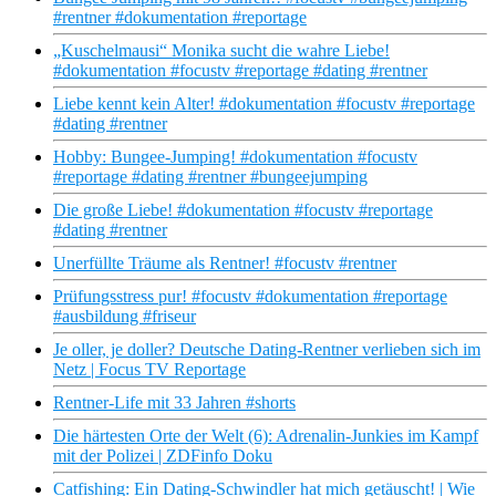
#rentner #dokumentation #reportage
„Kuschelmausi“ Monika sucht die wahre Liebe!
#dokumentation #focustv #reportage #dating #rentner
Liebe kennt kein Alter! #dokumentation #focustv #reportage
#dating #rentner
Hobby: Bungee-Jumping! #dokumentation #focustv
#reportage #dating #rentner #bungeejumping
Die große Liebe! #dokumentation #focustv #reportage
#dating #rentner
Unerfüllte Träume als Rentner! #focustv #rentner
Prüfungsstress pur! #focustv #dokumentation #reportage
#ausbildung #friseur
Je oller, je doller? Deutsche Dating-Rentner verlieben sich im
Netz | Focus TV Reportage
Rentner-Life mit 33 Jahren #shorts
Die härtesten Orte der Welt (6): Adrenalin-Junkies im Kampf
mit der Polizei | ZDFinfo Doku
Catfishing: Ein Dating-Schwindler hat mich getäuscht! | Wie