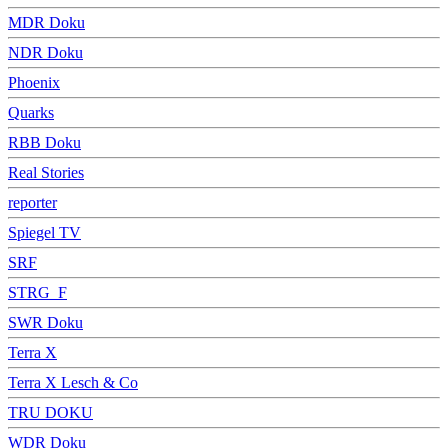
MDR Doku
NDR Doku
Phoenix
Quarks
RBB Doku
Real Stories
reporter
Spiegel TV
SRF
STRG_F
SWR Doku
Terra X
Terra X Lesch & Co
TRU DOKU
WDR Doku