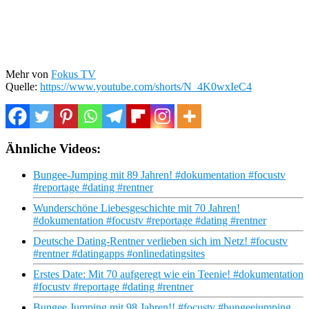
Mehr von
Fokus TV
Quelle:
https://www.youtube.com/shorts/N_4K0wxIeC4
Ähnliche Videos:
Bungee-Jumping mit 89 Jahren! #dokumentation #focustv
#reportage #dating #rentner
Wunderschöne Liebesgeschichte mit 70 Jahren!
#dokumentation #focustv #reportage #dating #rentner
Deutsche Dating-Rentner verlieben sich im Netz! #focustv
#rentner #datingapps #onlinedatingsites
Erstes Date: Mit 70 aufgeregt wie ein Teenie! #dokumentation
#focustv #reportage #dating #rentner
Bungee Jumping mit 98 Jahren!! #focustv #bungeejumping