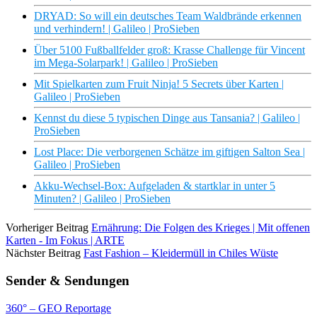
DRYAD: So will ein deutsches Team Waldbrände erkennen
und verhindern! | Galileo | ProSieben
Über 5100 Fußballfelder groß: Krasse Challenge für Vincent
im Mega-Solarpark! | Galileo | ProSieben
Mit Spielkarten zum Fruit Ninja! 5 Secrets über Karten |
Galileo | ProSieben
Kennst du diese 5 typischen Dinge aus Tansania? | Galileo |
ProSieben
Lost Place: Die verborgenen Schätze im giftigen Salton Sea |
Galileo | ProSieben
Akku-Wechsel-Box: Aufgeladen & startklar in unter 5
Minuten? | Galileo | ProSieben
Vorheriger Beitrag
Ernährung: Die Folgen des Krieges | Mit offenen
Karten - Im Fokus | ARTE
Nächster Beitrag
Fast Fashion – Kleidermüll in Chiles Wüste
Sender & Sendungen
360° – GEO Reportage