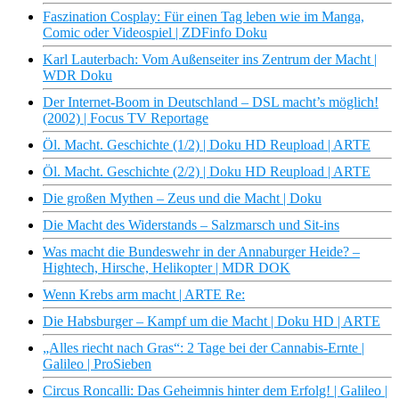
Faszination Cosplay: Für einen Tag leben wie im Manga,
Comic oder Videospiel | ZDFinfo Doku
Karl Lauterbach: Vom Außenseiter ins Zentrum der Macht |
WDR Doku
Der Internet-Boom in Deutschland – DSL macht’s möglich!
(2002) | Focus TV Reportage
Öl. Macht. Geschichte (1/2) | Doku HD Reupload | ARTE
Öl. Macht. Geschichte (2/2) | Doku HD Reupload | ARTE
Die großen Mythen – Zeus und die Macht | Doku
Die Macht des Widerstands – Salzmarsch und Sit-ins
Was macht die Bundeswehr in der Annaburger Heide? –
Hightech, Hirsche, Helikopter | MDR DOK
Wenn Krebs arm macht | ARTE Re:
Die Habsburger – Kampf um die Macht | Doku HD | ARTE
„Alles riecht nach Gras“: 2 Tage bei der Cannabis-Ernte |
Galileo | ProSieben
Circus Roncalli: Das Geheimnis hinter dem Erfolg! | Galileo |