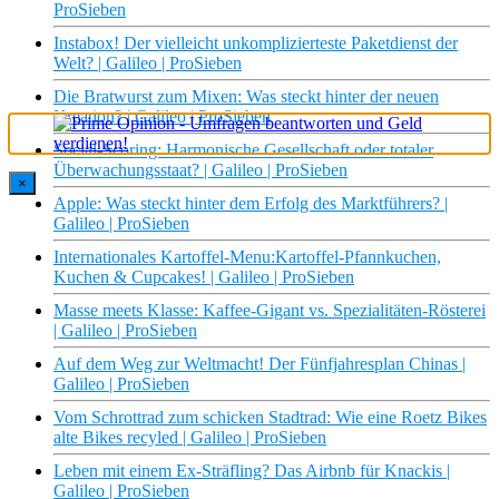
ProSieben
Instabox! Der vielleicht unkomplizierteste Paketdienst der
Welt? | Galileo | ProSieben
Die Bratwurst zum Mixen: Was steckt hinter der neuen
Kreation? | Galileo | ProSieben
Social-Scoring: Harmonische Gesellschaft oder totaler
Überwachungsstaat? | Galileo | ProSieben
×
Apple: Was steckt hinter dem Erfolg des Marktführers? |
Galileo | ProSieben
Internationales Kartoffel-Menu:Kartoffel-Pfannkuchen,
Kuchen & Cupcakes! | Galileo | ProSieben
Masse meets Klasse: Kaffee-Gigant vs. Spezialitäten-Rösterei
| Galileo | ProSieben
Auf dem Weg zur Weltmacht! Der Fünfjahresplan Chinas |
Galileo | ProSieben
Vom Schrottrad zum schicken Stadtrad: Wie eine Roetz Bikes
alte Bikes recyled | Galileo | ProSieben
Leben mit einem Ex-Sträfling? Das Airbnb für Knackis |
Galileo | ProSieben