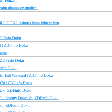
er Polizei!
rbahn #hamburg #polizei
| TRU DOKU #shorts #iran #flucht #tru
 ZDFinfo Doku
e) | ZDFinfo Doku
 Doku
 | ZDFinfo Doku
DFinfo Doku
 der Fall Wirecard | ZDFinfo Doku
H370 | ZDFinfo Doku
dick | ZDFinfo Doku
Fall Stormy Daniels? | ZDFinfo Doku
 B. | ZDFinfo Doku