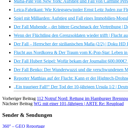
Mafia-Pate von New York: Aufstieg und Fall von Carmine Per
Leica-Fabrikant: Wie Kriegsgewinnler Ernst Leitz Juden zur F
Spiel mit Milliarden: Aufstieg und Fall eines Immobilien-Mog
Der Fall Mubende – der bittere Geschmack der Vertreibung |
Wenn der Flüchtling den Grenzsoldaten wieder trifft | Flucht
Der Fall – Herrscher der sizilianischen Mafia (2/2) | Doku H
Flucht aus Nordkorea & Der Traum vom K-Pop-Star: Leben in de
Der Fall Hubert Seipel: Wofür bekam der Journalist 600.000€? I
Der Fall Benko: Der Wunderwuzzi und die verschwundenen Mill
Reporter Matthias auf der Flucht: Kann er der Hightech-Droh
„Ein trauriger Fall!“ Der Tod der 10-jährigen Ursula 1/2 | Deut
Vorheriger Beitrag
112 Notruf Nord: Rettung im Hamburger Brennpu
Nächster Beitrag
WG mit einer 101-Jährigen | ARTE Re: Reupload
Sender & Sendungen
360° – GEO Reportage