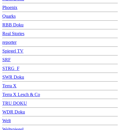
Phoenix
Quarks
RBB Doku
Real Stories
reporter
Spiegel TV
SRF
STRG_F
SWR Doku
Terra X
Terra X Lesch & Co
TRU DOKU
WDR Doku
Welt
Weltspiegel