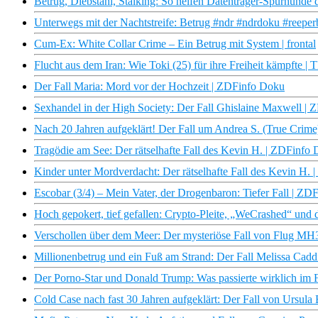
Betrug, Diebstahl, Stalking: So helfen Datenträger-Spürhunde d
Unterwegs mit der Nachtstreife: Betrug #ndr #ndrdoku #reepe
Cum-Ex: White Collar Crime – Ein Betrug mit System | frontal
Flucht aus dem Iran: Wie Toki (25) für ihre Freiheit kämpfte 
Der Fall Maria: Mord vor der Hochzeit | ZDFinfo Doku
Sexhandel in der High Society: Der Fall Ghislaine Maxwell |
Nach 20 Jahren aufgeklärt! Der Fall um Andrea S. (True Crim
Tragödie am See: Der rätselhafte Fall des Kevin H. | ZDFinfo
Kinder unter Mordverdacht: Der rätselhafte Fall des Kevin H.
Escobar (3/4) – Mein Vater, der Drogenbaron: Tiefer Fall | Z
Hoch gepokert, tief gefallen: Crypto-Pleite, „WeCrashed“ und
Verschollen über dem Meer: Der mysteriöse Fall von Flug M
Millionenbetrug und ein Fuß am Strand: Der Fall Melissa Cad
Der Porno-Star und Donald Trump: Was passierte wirklich im 
Cold Case nach fast 30 Jahren aufgeklärt: Der Fall von Ursula