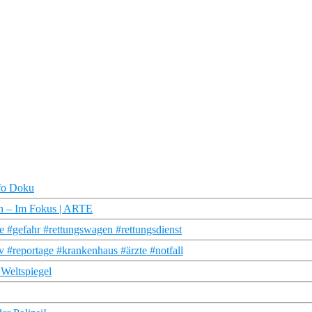
nfo Doku
en – Im Fokus | ARTE
e #gefahr #rettungswagen #rettungsdienst
 #reportage #krankenhaus #ärzte #notfall
 Weltspiegel