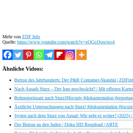
Mehr von
ZDF Info
Quelle:
https://www.youtube.com/watch?v=xQGcQowjxv4
Ähnliche Videos:
Betrug des Jahrhunderts: Der P&R Container-Skandal | ZDFi
Nach Assads Sturz – Der Iran geschwächt? | Mit offenen Kart
Rettungseinsatz nach Sturz!#focustv #dokumentation #reportag
Ärztliche Untersuchungen nach Sturz! #dokumentation #focustv
Syrien nach dem Sturz von Assad: Wie geht es weiter? (2025) |
Der Betrug an den Juden | Doku HD Reupload | ARTE