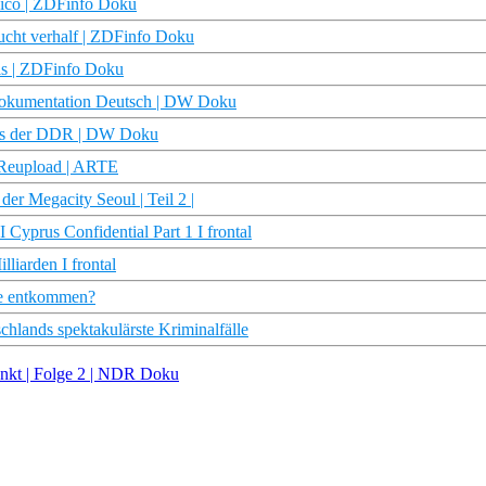
sico | ZDFinfo Doku
lucht verhalf | ZDFinfo Doku
uls | ZDFinfo Doku
 Dokumentation Deutsch | DW Doku
 aus der DDR | DW Doku
D Reupload | ARTE
r Megacity Seoul | Teil 2 |
 Cyprus Confidential Part 1 I frontal
iarden I frontal
ne entkommen?
schlands spektakulärste Kriminalfälle
nkt | Folge 2 | NDR Doku