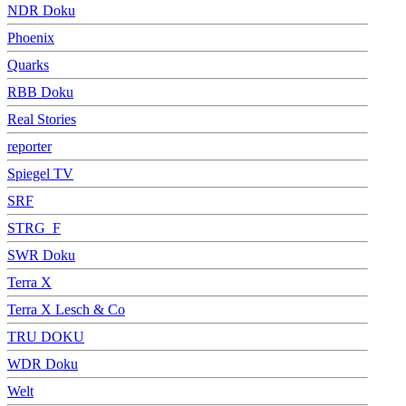
NDR Doku
Phoenix
Quarks
RBB Doku
Real Stories
reporter
Spiegel TV
SRF
STRG_F
SWR Doku
Terra X
Terra X Lesch & Co
TRU DOKU
WDR Doku
Welt