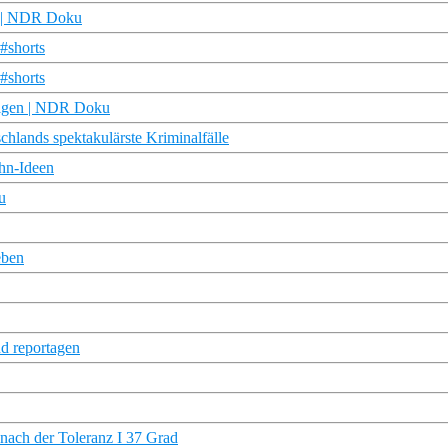
en | NDR Doku
#shorts
#shorts
hrigen | NDR Doku
schlands spektakulärste Kriminalfälle
hn-Ideen
u
eben
d reportagen
nach der Toleranz I 37 Grad