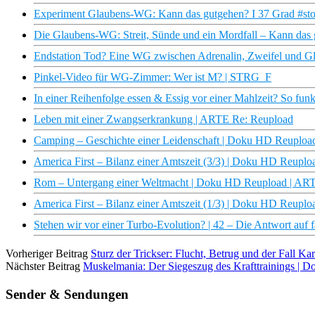
Experiment Glaubens-WG: Kann das gutgehen? I 37 Grad #stor
Die Glaubens-WG: Streit, Sünde und ein Mordfall – Kann das 
Endstation Tod? Eine WG zwischen Adrenalin, Zweifel und G
Pinkel-Video für WG-Zimmer: Wer ist M? | STRG_F
In einer Reihenfolge essen & Essig vor einer Mahlzeit? So funk
Leben mit einer Zwangserkrankung | ARTE Re: Reupload
Camping – Geschichte einer Leidenschaft | Doku HD Reuploa
America First – Bilanz einer Amtszeit (3/3) | Doku HD Reupl
Rom – Untergang einer Weltmacht | Doku HD Reupload | AR
America First – Bilanz einer Amtszeit (1/3) | Doku HD Reupl
Stehen wir vor einer Turbo-Evolution? | 42 – Die Antwort auf 
Vorheriger Beitrag
Sturz der Trickser: Flucht, Betrug und der Fall K
Nächster Beitrag
Muskelmania: Der Siegeszug des Krafttrainings |
Sender & Sendungen