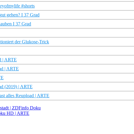
yofmylife #shorts
gut gehen? I 37 Grad
lauben I 37 Grad
tioniert der Glukose-Trick
d | ARTE
oad | ARTE
TE
oad (2019) | ARTE
fast alles Reupload | ARTE
arstadt | ZDFinfo Doku
 Doku HD | ARTE