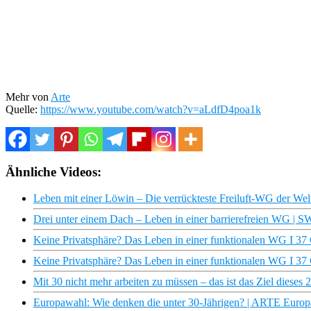
Mehr von
Arte
Quelle:
https://www.youtube.com/watch?v=aLdfD4poa1k
Ähnliche Videos:
Leben mit einer Löwin – Die verrückteste Freiluft-WG der Welt
Drei unter einem Dach – Leben in einer barrierefreien WG |
Keine Privatsphäre? Das Leben in einer funktionalen WG I 37
Keine Privatsphäre? Das Leben in einer funktionalen WG I 37 
Mit 30 nicht mehr arbeiten zu müssen – das ist das Ziel dieses 2
Europawahl: Wie denken die unter 30-Jährigen? | ARTE Euro