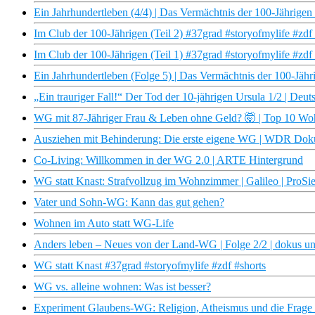
Ein Jahrhundertleben (4/4) | Das Vermächtnis der 100-Jährig
Im Club der 100-Jährigen (Teil 2) #37grad #storyofmylife #zdf 
Im Club der 100-Jährigen (Teil 1) #37grad #storyofmylife #zdf 
Ein Jahrhundertleben (Folge 5) | Das Vermächtnis der 100-Jä
„Ein trauriger Fall!“ Der Tod der 10-jährigen Ursula 1/2 | Deut
WG mit 87-Jähriger Frau & Leben ohne Geld? 🤯 | Top 10 Wo
Ausziehen mit Behinderung: Die erste eigene WG | WDR Dok
Co-Living: Willkommen in der WG 2.0 | ARTE Hintergrund
WG statt Knast: Strafvollzug im Wohnzimmer | Galileo | ProSi
Vater und Sohn-WG: Kann das gut gehen?
Wohnen im Auto statt WG-Life
Anders leben – Neues von der Land-WG | Folge 2/2 | dokus un
WG statt Knast #37grad #storyofmylife #zdf #shorts
WG vs. alleine wohnen: Was ist besser?
Experiment Glaubens-WG: Religion, Atheismus und die Frage 