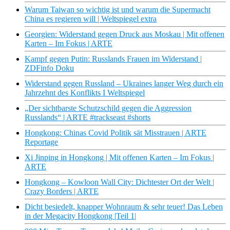
Warum Taiwan so wichtig ist und warum die Supermacht
China es regieren will | Weltspiegel extra
Georgien: Widerstand gegen Druck aus Moskau | Mit offenen
Karten – Im Fokus | ARTE
Kampf gegen Putin: Russlands Frauen im Widerstand |
ZDFinfo Doku
Widerstand gegen Russland – Ukraines langer Weg durch ein
Jahrzehnt des Konflikts I Weltspiegel
„Der sichtbarste Schutzschild gegen die Aggression
Russlands“ | ARTE #trackseast #shorts
Hongkong: Chinas Covid Politik sät Misstrauen | ARTE
Reportage
Xi Jinping in Hongkong | Mit offenen Karten – Im Fokus |
ARTE
Hongkong – Kowloon Wall City: Dichtester Ort der Welt |
Crazy Borders | ARTE
Dicht besiedelt, knapper Wohnraum & sehr teuer! Das Leben
in der Megacity Hongkong |Teil 1|