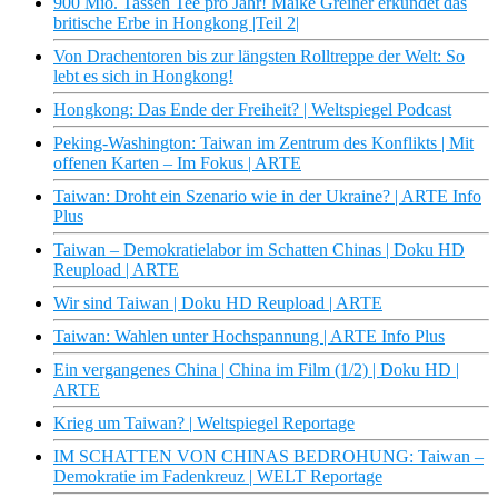
900 Mio. Tassen Tee pro Jahr! Maike Greiner erkundet das
britische Erbe in Hongkong |Teil 2|
Von Drachentoren bis zur längsten Rolltreppe der Welt: So
lebt es sich in Hongkong!
Hongkong: Das Ende der Freiheit? | Weltspiegel Podcast
Peking-Washington: Taiwan im Zentrum des Konflikts | Mit
offenen Karten – Im Fokus | ARTE
Taiwan: Droht ein Szenario wie in der Ukraine? | ARTE Info
Plus
Taiwan – Demokratielabor im Schatten Chinas | Doku HD
Reupload | ARTE
Wir sind Taiwan | Doku HD Reupload | ARTE
Taiwan: Wahlen unter Hochspannung | ARTE Info Plus
Ein vergangenes China | China im Film (1/2) | Doku HD |
ARTE
Krieg um Taiwan? | Weltspiegel Reportage
IM SCHATTEN VON CHINAS BEDROHUNG: Taiwan –
Demokratie im Fadenkreuz | WELT Reportage