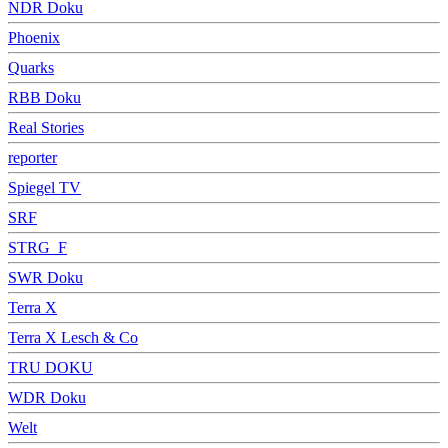
NDR Doku
Phoenix
Quarks
RBB Doku
Real Stories
reporter
Spiegel TV
SRF
STRG_F
SWR Doku
Terra X
Terra X Lesch & Co
TRU DOKU
WDR Doku
Welt