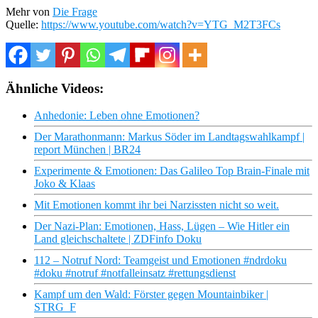
Mehr von
Die Frage
Quelle:
https://www.youtube.com/watch?v=YTG_M2T3FCs
Ähnliche Videos:
Anhedonie: Leben ohne Emotionen?
Der Marathonmann: Markus Söder im Landtagswahlkampf |
report München | BR24
Experimente & Emotionen: Das Galileo Top Brain-Finale mit
Joko & Klaas
Mit Emotionen kommt ihr bei Narzissten nicht so weit.
Der Nazi-Plan: Emotionen, Hass, Lügen – Wie Hitler ein
Land gleichschaltete | ZDFinfo Doku
112 – Notruf Nord: Teamgeist und Emotionen #ndrdoku
#doku #notruf #notfalleinsatz #rettungsdienst
Kampf um den Wald: Förster gegen Mountainbiker |
STRG_F