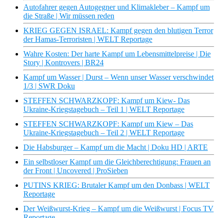
Autofahrer gegen Autogegner und Klimakleber – Kampf um
die Straße | Wir müssen reden
KRIEG GEGEN ISRAEL: Kampf gegen den blutigen Terror
der Hamas-Terroristen | WELT Reportage
Wahre Kosten: Der harte Kampf um Lebensmittelpreise | Die
Story | Kontrovers | BR24
Kampf um Wasser | Durst – Wenn unser Wasser verschwindet
1/3 | SWR Doku
STEFFEN SCHWARZKOPF: Kampf um Kiew- Das
Ukraine-Kriegstagebuch – Teil 1 | WELT Reportage
STEFFEN SCHWARZKOPF: Kampf um Kiew – Das
Ukraine-Kriegstagebuch – Teil 2 | WELT Reportage
Die Habsburger – Kampf um die Macht | Doku HD | ARTE
Ein selbstloser Kampf um die Gleichberechtigung: Frauen an
der Front | Uncovered | ProSieben
PUTINS KRIEG: Brutaler Kampf um den Donbass | WELT
Reportage
Der Weißwurst-Krieg – Kampf um die Weißwurst | Focus TV
Reportage