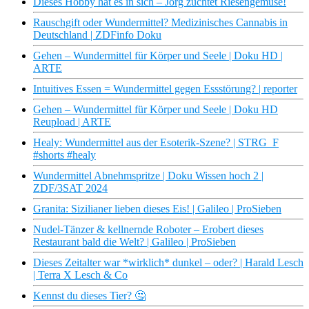
Dieses Hobby hat es in sich – Jörg züchtet Riesengemüse!
Rauschgift oder Wundermittel? Medizinisches Cannabis in
Deutschland | ZDFinfo Doku
Gehen – Wundermittel für Körper und Seele | Doku HD |
ARTE
Intuitives Essen = Wundermittel gegen Essstörung? | reporter
Gehen – Wundermittel für Körper und Seele | Doku HD
Reupload | ARTE
Healy: Wundermittel aus der Esoterik-Szene? | STRG_F
#shorts #healy
Wundermittel Abnehmspritze | Doku Wissen hoch 2 |
ZDF/3SAT 2024
Granita: Sizilianer lieben dieses Eis! | Galileo | ProSieben
Nudel-Tänzer & kellnernde Roboter – Erobert dieses
Restaurant bald die Welt? | Galileo | ProSieben
Dieses Zeitalter war *wirklich* dunkel – oder? | Harald Lesch
| Terra X Lesch & Co
Kennst du dieses Tier? 🤔