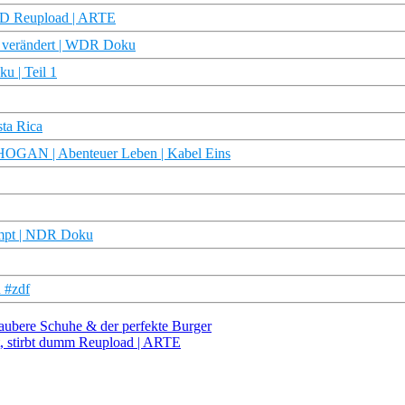
 HD Reupload | ARTE
nd verändert | WDR Doku
u | Teil 1
sta Rica
 HOGAN | Abenteuer Leben | Kabel Eins
campt | NDR Doku
 #zdf
ubere Schuhe & der perfekte Burger
t, stirbt dumm Reupload | ARTE