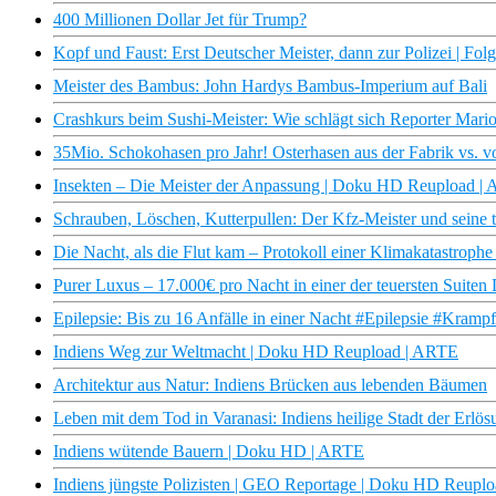
400 Millionen Dollar Jet für Trump?
Kopf und Faust: Erst Deutscher Meister, dann zur Polizei | Fo
Meister des Bambus: John Hardys Bambus-Imperium auf Bali
Crashkurs beim Sushi-Meister: Wie schlägt sich Reporter Mari
35Mio. Schokohasen pro Jahr! Osterhasen aus der Fabrik vs. v
Insekten – Die Meister der Anpassung | Doku HD Reupload |
Schrauben, Löschen, Kutterpullen: Der Kfz-Meister und seine
Die Nacht, als die Flut kam – Protokoll einer Klimakatastrop
Purer Luxus – 17.000€ pro Nacht in einer der teuersten Suiten
Epilepsie: Bis zu 16 Anfälle in einer Nacht #Epilepsie #Krampf
Indiens Weg zur Weltmacht | Doku HD Reupload | ARTE
Architektur aus Natur: Indiens Brücken aus lebenden Bäumen
Leben mit dem Tod in Varanasi: Indiens heilige Stadt der Erlö
Indiens wütende Bauern | Doku HD | ARTE
Indiens jüngste Polizisten | GEO Reportage | Doku HD Reupl