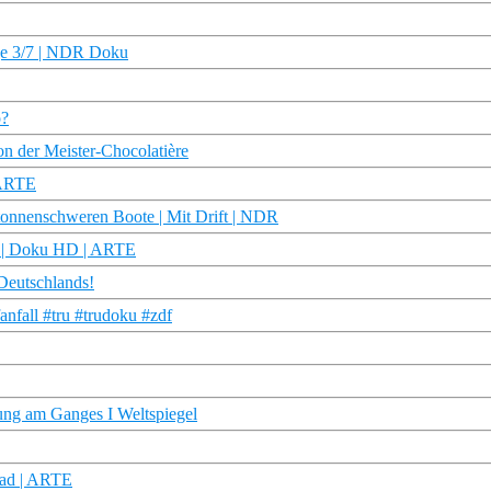
lge 3/7 | NDR Doku
o?
on der Meister-Chocolatière
 ARTE
 tonnenschweren Boote | Mit Drift | NDR
he | Doku HD | ARTE
 Deutschlands!
anfall #tru #trudoku #zdf
sung am Ganges I Weltspiegel
oad | ARTE