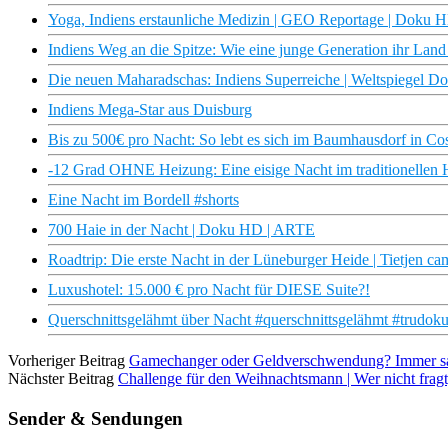
Yoga, Indiens erstaunliche Medizin | GEO Reportage | Doku
Indiens Weg an die Spitze: Wie eine junge Generation ihr La
Die neuen Maharadschas: Indiens Superreiche | Weltspiegel Dok
Indiens Mega-Star aus Duisburg
Bis zu 500€ pro Nacht: So lebt es sich im Baumhausdorf in Co
-12 Grad OHNE Heizung: Eine eisige Nacht im traditionellen
Eine Nacht im Bordell #shorts
700 Haie in der Nacht | Doku HD | ARTE
Roadtrip: Die erste Nacht in der Lüneburger Heide | Tietjen 
Luxushotel: 15.000 € pro Nacht für DIESE Suite?!
Querschnittsgelähmt über Nacht #querschnittsgelähmt #trudoku
Vorheriger Beitrag
Gamechanger oder Geldverschwendung? Immer sa
Nächster Beitrag
Challenge für den Weihnachtsmann | Wer nicht frag
Sender & Sendungen