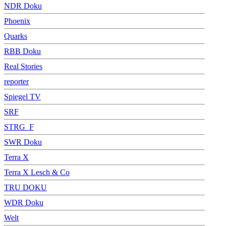
NDR Doku
Phoenix
Quarks
RBB Doku
Real Stories
reporter
Spiegel TV
SRF
STRG_F
SWR Doku
Terra X
Terra X Lesch & Co
TRU DOKU
WDR Doku
Welt