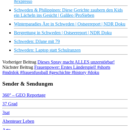
#expresso
Schweden & Philippinen: Diese Gerichte zaubern den Kids
ein Lächeln ins Gesicht | Galileo |ProSieben
Winterparadies Åre in Schweden | Ostseereport | NDR Doku
Bergrettung in Schweden | Ostseereport | NDR Doku
Schweden: DJane mit 79
Schweden: Laptop statt Schulranzen
Vorheriger Beitrag
Dieses Spray macht ALLES unzerstörbar!
Nächster Beitrag
Frauenpower: Erstes Länderspiel! #shorts
#mdrdok #frauenfussball #geschichte #history #doku
Sender & Sendungen
360° – GEO Reportage
37 Grad
3sat
Abenteuer Leben
Arte