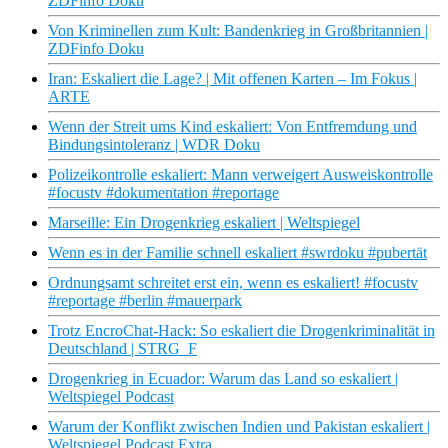
ZDFinfo Doku
Von Kriminellen zum Kult: Bandenkrieg in Großbritannien |
ZDFinfo Doku
Iran: Eskaliert die Lage? | Mit offenen Karten – Im Fokus |
ARTE
Wenn der Streit ums Kind eskaliert: Von Entfremdung und
Bindungsintoleranz | WDR Doku
Polizeikontrolle eskaliert: Mann verweigert Ausweiskontrolle
#focustv #dokumentation #reportage
Marseille: Ein Drogenkrieg eskaliert | Weltspiegel
Wenn es in der Familie schnell eskaliert #swrdoku #pubertät
Ordnungsamt schreitet erst ein, wenn es eskaliert! #focustv
#reportage #berlin #mauerpark
Trotz EncroChat-Hack: So eskaliert die Drogenkriminalität in
Deutschland | STRG_F
Drogenkrieg in Ecuador: Warum das Land so eskaliert |
Weltspiegel Podcast
Warum der Konflikt zwischen Indien und Pakistan eskaliert |
Weltspiegel Podcast Extra