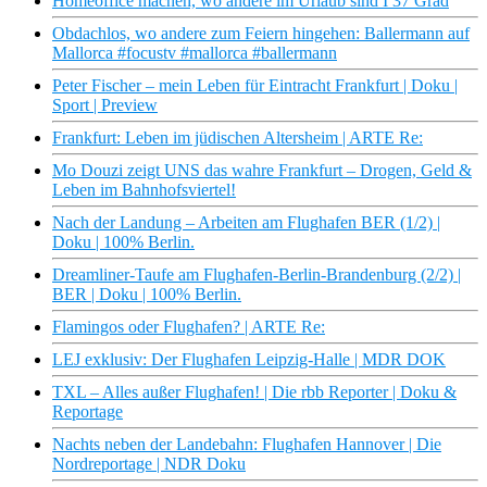
Homeoffice machen, wo andere im Urlaub sind I 37 Grad
Obdachlos, wo andere zum Feiern hingehen: Ballermann auf
Mallorca #focustv #mallorca #ballermann
Peter Fischer – mein Leben für Eintracht Frankfurt | Doku |
Sport | Preview
Frankfurt: Leben im jüdischen Altersheim | ARTE Re:
Mo Douzi zeigt UNS das wahre Frankfurt – Drogen, Geld &
Leben im Bahnhofsviertel!
Nach der Landung – Arbeiten am Flughafen BER (1/2) |
Doku | 100% Berlin.
Dreamliner-Taufe am Flughafen-Berlin-Brandenburg (2/2) |
BER | Doku | 100% Berlin.
Flamingos oder Flughafen? | ARTE Re:
LEJ exklusiv: Der Flughafen Leipzig-Halle | MDR DOK
TXL – Alles außer Flughafen! | Die rbb Reporter | Doku &
Reportage
Nachts neben der Landebahn: Flughafen Hannover | Die
Nordreportage | NDR Doku