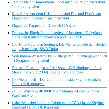
„Meine kleine Hämorrhoide“ oder auch Spürhund Matz #ndr
#doku #flughafen
Kein Stress vor dem Urlaub! hier sind Dos und Don’ts am
Flughafen für einen entspannten Start
Flughafen Tempelhof | Doku HD | ARTE
Feuerwehr, Flughafen und verletzte Haustiere – Helgoland
hinter den Kulissen | Nordseereport | NDR D
100 Jahre Flughafen Stuttgart: Die Menschen, die den Betrieb
möglich machen | SWR Doku
Vom Indoor-Wasserfall bis Klettergarten: So außergewöhnlich
ist Singapurs Flughafen!
Dreisten Fälschungen auf der Spur – Zollfahndung auf der
Messe Frankfurt (2009) | Focus TV Reportage
190 Meter hoch – Der Omniturm | Inside Skyline Frankfurt |
Dokus & Reportagen
21.000 Würste & 40.000L Bier! Mammut-Logistik in der
Frankfurt Arena
Isabel Schnabel über ihre Arbeit in der EZB | Inside Skyline
Frankfurt | Dokus & Reportagen