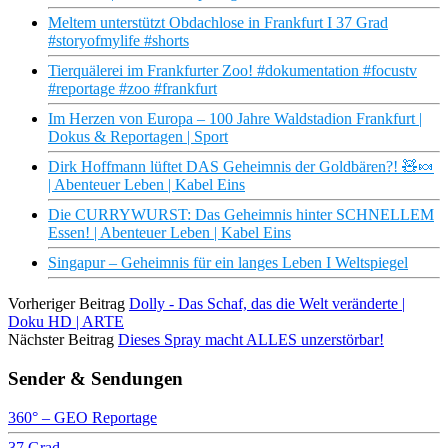
Meltem unterstützt Obdachlose in Frankfurt I 37 Grad
#storyofmylife #shorts
Tierquälerei im Frankfurter Zoo! #dokumentation #focustv
#reportage #zoo #frankfurt
Im Herzen von Europa – 100 Jahre Waldstadion Frankfurt |
Dokus & Reportagen | Sport
Dirk Hoffmann lüftet DAS Geheimnis der Goldbären?! 🧸🍬
| Abenteuer Leben | Kabel Eins
Die CURRYWURST: Das Geheimnis hinter SCHNELLEM
Essen! | Abenteuer Leben | Kabel Eins
Singapur – Geheimnis für ein langes Leben I Weltspiegel
Vorheriger Beitrag
Dolly - Das Schaf, das die Welt veränderte |
Doku HD | ARTE
Nächster Beitrag
Dieses Spray macht ALLES unzerstörbar!
Sender & Sendungen
360° – GEO Reportage
37 Grad