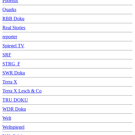
Phoenix
Quarks
RBB Doku
Real Stories
reporter
Spiegel TV
SRF
STRG_F
SWR Doku
Terra X
Terra X Lesch & Co
TRU DOKU
WDR Doku
Welt
Weltspiegel