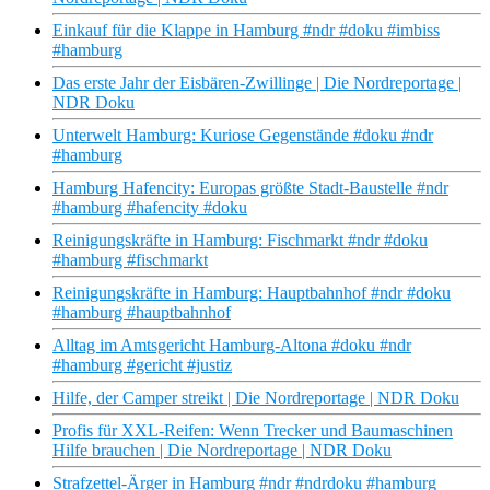
Einkauf für die Klappe in Hamburg #ndr #doku #imbiss
#hamburg
Das erste Jahr der Eisbären-Zwillinge | Die Nordreportage |
NDR Doku
Unterwelt Hamburg: Kuriose Gegenstände #doku #ndr
#hamburg
Hamburg Hafencity: Europas größte Stadt-Baustelle #ndr
#hamburg #hafencity #doku
Reinigungskräfte in Hamburg: Fischmarkt #ndr #doku
#hamburg #fischmarkt
Reinigungskräfte in Hamburg: Hauptbahnhof #ndr #doku
#hamburg #hauptbahnhof
Alltag im Amtsgericht Hamburg-Altona #doku #ndr
#hamburg #gericht #justiz
Hilfe, der Camper streikt | Die Nordreportage | NDR Doku
Profis für XXL-Reifen: Wenn Trecker und Baumaschinen
Hilfe brauchen | Die Nordreportage | NDR Doku
Strafzettel-Ärger in Hamburg #ndr #ndrdoku #hamburg