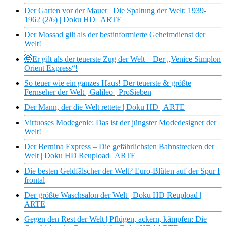
Der Garten vor der Mauer | Die Spaltung der Welt: 1939-
1962 (2/6) | Doku HD | ARTE
Der Mossad gilt als der bestinformierte Geheimdienst der
Welt!
🤯Er gilt als der teuerste Zug der Welt – Der „Venice Simplon
Orient Express“!
So teuer wie ein ganzes Haus! Der teuerste & größte
Fernseher der Welt | Galileo | ProSieben
Der Mann, der die Welt rettete | Doku HD | ARTE
Virtuoses Modegenie: Das ist der jüngster Modedesigner der
Welt!
Der Bernina Express – Die gefährlichsten Bahnstrecken der
Welt | Doku HD Reupload | ARTE
Die besten Geldfälscher der Welt? Euro-Blüten auf der Spur I
frontal
Der größte Waschsalon der Welt | Doku HD Reupload |
ARTE
Gegen den Rest der Welt | Pflügen, ackern, kämpfen: Die