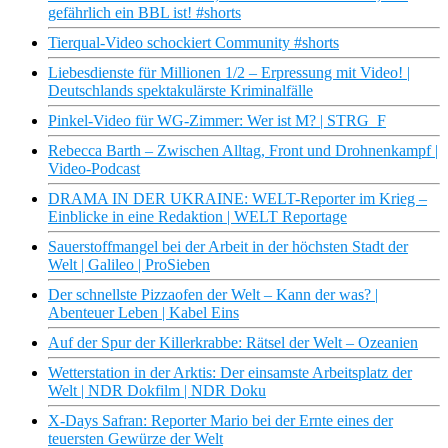
gefährlich ein BBL ist! #shorts
Tierqual-Video schockiert Community #shorts
Liebesdienste für Millionen 1/2 – Erpressung mit Video! |
Deutschlands spektakulärste Kriminalfälle
Pinkel-Video für WG-Zimmer: Wer ist M? | STRG_F
Rebecca Barth – Zwischen Alltag, Front und Drohnenkampf |
Video-Podcast
DRAMA IN DER UKRAINE: WELT-Reporter im Krieg –
Einblicke in eine Redaktion | WELT Reportage
Sauerstoffmangel bei der Arbeit in der höchsten Stadt der
Welt | Galileo | ProSieben
Der schnellste Pizzaofen der Welt – Kann der was? |
Abenteuer Leben | Kabel Eins
Auf der Spur der Killerkrabbe: Rätsel der Welt – Ozeanien
Wetterstation in der Arktis: Der einsamste Arbeitsplatz der
Welt | NDR Dokfilm | NDR Doku
X-Days Safran: Reporter Mario bei der Ernte eines der
teuersten Gewürze der Welt