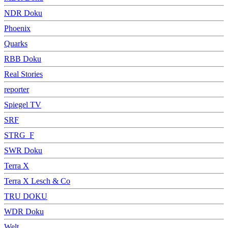
NDR Doku
Phoenix
Quarks
RBB Doku
Real Stories
reporter
Spiegel TV
SRF
STRG_F
SWR Doku
Terra X
Terra X Lesch & Co
TRU DOKU
WDR Doku
Welt