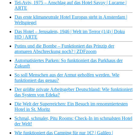
Tel-Aviv, 1975 – Anschlag auf das Hotel Savoy | Lucarne |
ARTE
Das erste klimaneutrale Hotel Europas steht in Amsterdam |
Weltspiegel
Das Hotel – Jerusalem, 1946 | Welt im Terror (1/4) | Doku
HD | ARTE
Putins und die Bombe – Funktioniert das Prinzip der
atomaren Abschreckung noch? | ZDFzoom
Automatisiertes Parken: So funktioniert das Parkhaus der
Zukunft
So soll Menschen aus der Armut geholfen werden. Wie
funktioniert das genau?
Der größte private Arbeitsgeber Deutschland: Wie funktioniert
das System von Edeka?
Die Welt der Superreichen: Ein Besuch im renommiertesten
Hotel in St. Moritz
Schmal, schmaler, Pitu Rooms: Check-In im schmalsten Hotel
der Welt!
Wie funktioniert das Camping für nur 1€? | Galileo |