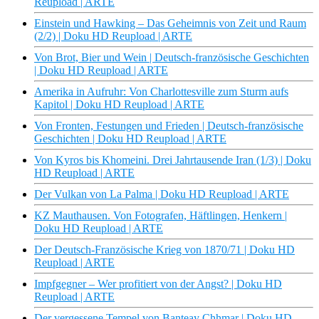
Reupload | ARTE
Einstein und Hawking – Das Geheimnis von Zeit und Raum
(2/2) | Doku HD Reupload | ARTE
Von Brot, Bier und Wein | Deutsch-französische Geschichten
| Doku HD Reupload | ARTE
Amerika in Aufruhr: Von Charlottesville zum Sturm aufs
Kapitol | Doku HD Reupload | ARTE
Von Fronten, Festungen und Frieden | Deutsch-französische
Geschichten | Doku HD Reupload | ARTE
Von Kyros bis Khomeini. Drei Jahrtausende Iran (1/3) | Doku
HD Reupload | ARTE
Der Vulkan von La Palma | Doku HD Reupload | ARTE
KZ Mauthausen. Von Fotografen, Häftlingen, Henkern |
Doku HD Reupload | ARTE
Der Deutsch-Französische Krieg von 1870/71 | Doku HD
Reupload | ARTE
Impfgegner – Wer profitiert von der Angst? | Doku HD
Reupload | ARTE
Der vergessene Tempel von Banteay Chhmar | Doku HD