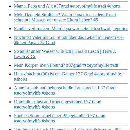
Mama, Papa und Alk #37grad #storyofmylife #zdf #shorts
Mein Dad, ein Straftäter? Wenn Papa dir aus dem Knast
schreibt | Müssen wir unsere Eltern lieben? #5
Familie zerbrochen: Mein Papa war heimlich schwul | reporter
Nochmal Vater mit 63: Shudi über das Leben mit einem viel
älteren Papa I 37 Grad
So alt ist unser Wasser wirklich | Harald Lesch | Terra X
Lesch & Co
Mein Körper, mein Freund? #37grad #storyofmylife #zdf
Hans-Joachim (90) ist ein Gamer I 37 Grad #storyofmylife
#shorts
Anne ist taub und beherrscht die Lautsprache I 37 Grad
#storyofmylife #shorts
Dominik ist fast an Drogen gestorben I 37 Grad
#storyofmylife #shorts
Sophies Sohn ist bei einer Pflegefamilie I 37 Grad
#storyofmylife #shorts
Verhütung ist auch Männersache I 37 Grad #storyofmylife