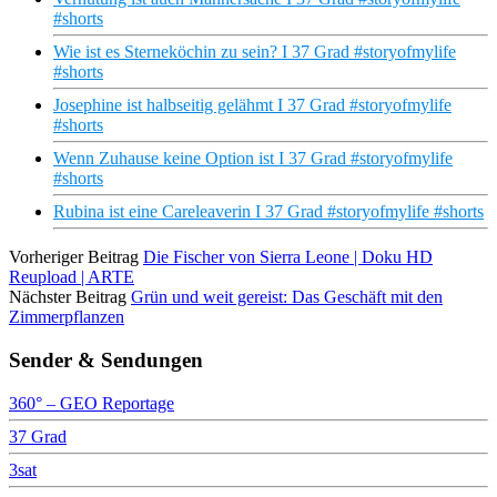
#shorts
Wie ist es Sterneköchin zu sein? I 37 Grad #storyofmylife
#shorts
Josephine ist halbseitig gelähmt I 37 Grad #storyofmylife
#shorts
Wenn Zuhause keine Option ist I 37 Grad #storyofmylife
#shorts
Rubina ist eine Careleaverin I 37 Grad #storyofmylife #shorts
Vorheriger Beitrag
Die Fischer von Sierra Leone | Doku HD
Reupload | ARTE
Nächster Beitrag
Grün und weit gereist: Das Geschäft mit den
Zimmerpflanzen
Sender & Sendungen
360° – GEO Reportage
37 Grad
3sat