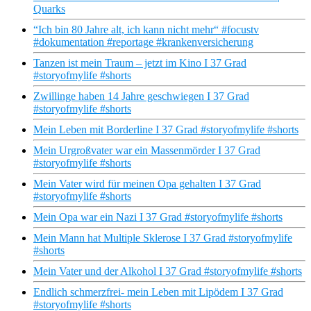
Quarks
“Ich bin 80 Jahre alt, ich kann nicht mehr“ #focustv
#dokumentation #reportage #krankenversicherung
Tanzen ist mein Traum – jetzt im Kino I 37 Grad
#storyofmylife #shorts
Zwillinge haben 14 Jahre geschwiegen I 37 Grad
#storyofmylife #shorts
Mein Leben mit Borderline I 37 Grad #storyofmylife #shorts
Mein Urgroßvater war ein Massenmörder I 37 Grad
#storyofmylife #shorts
Mein Vater wird für meinen Opa gehalten I 37 Grad
#storyofmylife #shorts
Mein Opa war ein Nazi I 37 Grad #storyofmylife #shorts
Mein Mann hat Multiple Sklerose I 37 Grad #storyofmylife
#shorts
Mein Vater und der Alkohol I 37 Grad #storyofmylife #shorts
Endlich schmerzfrei- mein Leben mit Lipödem I 37 Grad
#storyofmylife #shorts