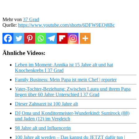
Mehr von
37 Grad
Quelle:
https://www.youtube.com/shorts/6DFW9EOj8Bc
Ähnliche Videos:
Leben im Moment: Annika ist 15 Jahre alt und hat
Knochenkrebs I 37 Grad
Family Business: Mein Papa ist mein Chef | reporter
Vater-Tochter-Beziehung: Zwischen Laura und ihrem Papa
liegen über 60 Jahre Unterschied I 37 Grad
Dieser Zahnarzt ist 100 Jahre alt
DJ Oma und Konditormeister-Wunderkind: Sumirock (88)
und Jaden (12) im Vergleich
98 Jahre alt und Influencerin
100 Jahre alt werden – Das kannst du JETZT dafür tun |