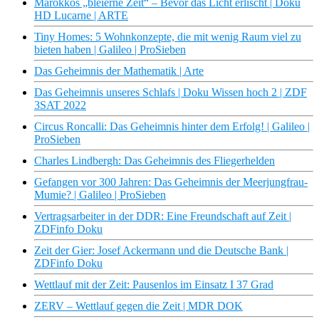
Marokkos „bleierne Zeit“ – Bevor das Licht erlischt | Doku
HD Lucarne | ARTE
Tiny Homes: 5 Wohnkonzepte, die mit wenig Raum viel zu
bieten haben | Galileo | ProSieben
Das Geheimnis der Mathematik | Arte
Das Geheimnis unseres Schlafs | Doku Wissen hoch 2 | ZDF
3SAT 2022
Circus Roncalli: Das Geheimnis hinter dem Erfolg! | Galileo |
ProSieben
Charles Lindbergh: Das Geheimnis des Fliegerhelden
Gefangen vor 300 Jahren: Das Geheimnis der Meerjungfrau-
Mumie? | Galileo | ProSieben
Vertragsarbeiter in der DDR: Eine Freundschaft auf Zeit |
ZDFinfo Doku
Zeit der Gier: Josef Ackermann und die Deutsche Bank |
ZDFinfo Doku
Wettlauf mit der Zeit: Pausenlos im Einsatz I 37 Grad
ZERV – Wettlauf gegen die Zeit | MDR DOK