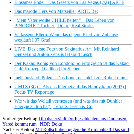
Einsames Ende – Das Gesetz von Las Vegas (2/2) | ARTE
Das marode Herz von Marseille | ARTE Re:
„Mein Vater wollte CHILE helfen“ – Das Leben von
PINOCHET Tochter | Doku | Real Stories
Verlassene Eltern: Wenn das eigene Kind von Zuhause
wegläuft I 37 Grad
LIVE: Das erste Foto von Sagittarius A*! Mit Reinhard
Genzel und Anton Zensus | Harald Lesch
Der Kakao König von London: So erfolgreich ist das Kakao-
Café Konzept | Galileo | ProSieben
mein ausland: Polen – Das Land, das nicht zur Ruhe kommt
UMTS (3G) – Als das Internet auf das Handy kam (2003) |
Focus TV Reportage
Wie wir das Weltall vermessen (und was das mit Dunkler
Energie zu tun hat) | Terra X Lesch & Co
Vorheriger Beitrag
Dibaba erzählt Dorfgeschichten aus Dudensen |
Yared kommt rum | NDR Doku
Nächster Beitrag
Mit Rollschuhen gegen die Kriminalität! Das sind