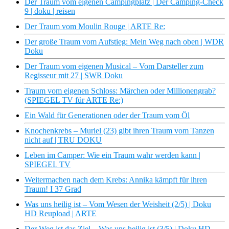
Der Traum vom eigenen Campingplatz | Der Camping-Check
9 | doku | reisen
Der Traum vom Moulin Rouge | ARTE Re:
Der große Traum vom Aufstieg: Mein Weg nach oben | WDR
Doku
Der Traum vom eigenen Musical – Vom Darsteller zum
Regisseur mit 27 | SWR Doku
Traum vom eigenen Schloss: Märchen oder Millionengrab?
(SPIEGEL TV für ARTE Re:)
Ein Wald für Generationen oder der Traum vom Öl
Knochenkrebs – Muriel (23) gibt ihren Traum vom Tanzen
nicht auf | TRU DOKU
Leben im Camper: Wie ein Traum wahr werden kann |
SPIEGEL TV
Weitermachen nach dem Krebs: Annika kämpft für ihren
Traum! I 37 Grad
Was uns heilig ist – Vom Wesen der Weisheit (2/5) | Doku
HD Reupload | ARTE
Der Weg ist das Ziel – Was uns heilig ist (3/5) | Doku HD