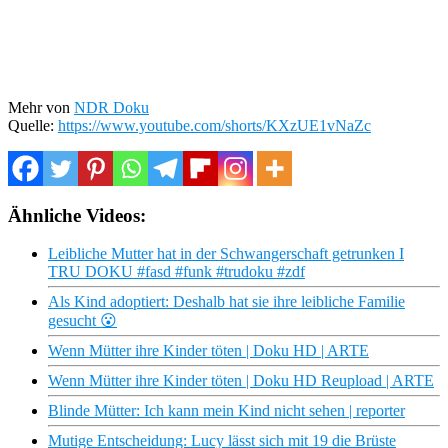
Mehr von
NDR Doku
Quelle:
https://www.youtube.com/shorts/KXzUE1vNaZc
Ähnliche Videos:
Leibliche Mutter hat in der Schwangerschaft getrunken I
TRU DOKU #fasd #funk #trudoku #zdf
Als Kind adoptiert: Deshalb hat sie ihre leibliche Familie
gesucht 😮
Wenn Mütter ihre Kinder töten | Doku HD | ARTE
Wenn Mütter ihre Kinder töten | Doku HD Reupload | ARTE
Blinde Mütter: Ich kann mein Kind nicht sehen | reporter
Mutige Entscheidung: Lucy lässt sich mit 19 die Brüste