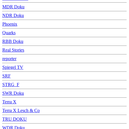
MDR Doku
NDR Doku
Phoenix
Quarks
RBB Doku
Real Stories
reporter
Spiegel TV
SRF
STRG_F
SWR Doku
Terra X
Terra X Lesch & Co
TRU DOKU
WDR Doku