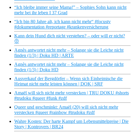
“Ich bleibe immer seine Mama!” – Sophies Sohn kann nicht
mehr bei ihr leben I 37 Grad
“Ich bin 80 Jahre alt, ich kann nicht mehr“ #focustv
#dokumentation #reportage #krankenversicherung
Kann dein Hund dich nicht verstehen? – oder will er nicht?
🤨
Agnès antwortet nicht mehr – Solange sie die Leiche nicht
finden (1/3) | Doku HD | ARTE
Agnès antwortet nicht mehr – Solange sie die Leiche nicht
finden (1/3) | Doku HD
Ausverkauf der Bergdörfer – Wenn sich Einheimische die
Heimat nicht mehr leisten können | DOK | SRF
Amaël will sich nicht mehr verstecken | TRU DOKU #shorts
#trudoku #queer #funk #zdf
Queer und geschminkt: Amaël (20) will sich nicht mehr
verstecken #queer #rainbow #trudoku #zdf
Wahre Kosten: Der harte Kampf um Lebensmittelpreise | Die
Story | Kontrovers | BR24