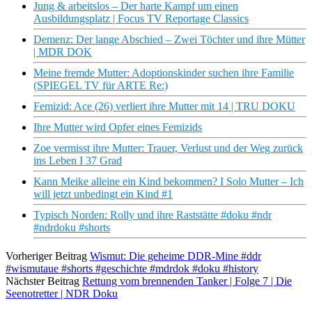
Jung & arbeitslos – Der harte Kampf um einen
Ausbildungsplatz | Focus TV Reportage Classics
Demenz: Der lange Abschied – Zwei Töchter und ihre Mütter
| MDR DOK
Meine fremde Mutter: Adoptionskinder suchen ihre Familie
(SPIEGEL TV für ARTE Re:)
Femizid: Ace (26) verliert ihre Mutter mit 14 | TRU DOKU
Ihre Mutter wird Opfer eines Femizids
Zoe vermisst ihre Mutter: Trauer, Verlust und der Weg zurück
ins Leben I 37 Grad
Kann Meike alleine ein Kind bekommen? I Solo Mutter – Ich
will jetzt unbedingt ein Kind #1
Typisch Norden: Rolly und ihre Raststätte #doku #ndr
#ndrdoku #shorts
Vorheriger Beitrag
Wismut: Die geheime DDR-Mine #ddr
#wismutaue #shorts #geschichte #mdrdok #doku #history
Nächster Beitrag
Rettung vom brennenden Tanker | Folge 7 | Die
Seenotretter | NDR Doku