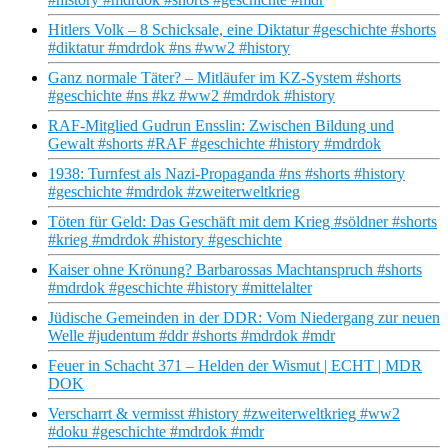
Hitlers Volk – 8 Schicksale, eine Diktatur #geschichte #shorts
#diktatur #mdrdok #ns #ww2 #history
Ganz normale Täter? – Mitläufer im KZ-System #shorts
#geschichte #ns #kz #ww2 #mdrdok #history
RAF-Mitglied Gudrun Ensslin: Zwischen Bildung und
Gewalt #shorts #RAF #geschichte #history #mdrdok
1938: Turnfest als Nazi-Propaganda #ns #shorts #history
#geschichte #mdrdok #zweiterweltkrieg
Töten für Geld: Das Geschäft mit dem Krieg #söldner #shorts
#krieg #mdrdok #history #geschichte
Kaiser ohne Krönung? Barbarossas Machtanspruch #shorts
#mdrdok #geschichte #history #mittelalter
Jüdische Gemeinden in der DDR: Vom Niedergang zur neuen
Welle #judentum #ddr #shorts #mdrdok #mdr
Feuer in Schacht 371 – Helden der Wismut | ECHT | MDR
DOK
Verscharrt & vermisst #history #zweiterweltkrieg #ww2
#doku #geschichte #mdrdok #mdr