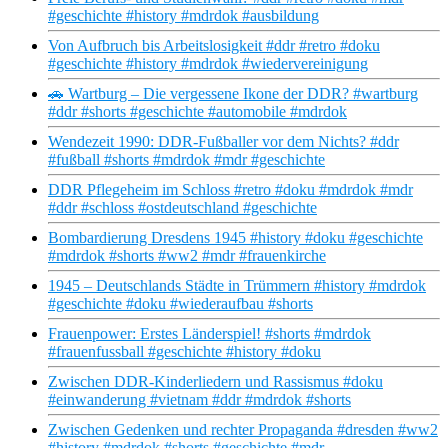
#geschichte #history #mdrdok #ausbildung
Von Aufbruch bis Arbeitslosigkeit #ddr #retro #doku
#geschichte #history #mdrdok #wiedervereinigung
🚗 Wartburg – Die vergessene Ikone der DDR? #wartburg
#ddr #shorts #geschichte #automobile #mdrdok
Wendezeit 1990: DDR-Fußballer vor dem Nichts? #ddr
#fußball #shorts #mdrdok #mdr #geschichte
DDR Pflegeheim im Schloss #retro #doku #mdrdok #mdr
#ddr #schloss #ostdeutschland #geschichte
Bombardierung Dresdens 1945 #history #doku #geschichte
#mdrdok #shorts #ww2 #mdr #frauenkirche
1945 – Deutschlands Städte in Trümmern #history #mdrdok
#geschichte #doku #wiederaufbau #shorts
Frauenpower: Erstes Länderspiel! #shorts #mdrdok
#frauenfussball #geschichte #history #doku
Zwischen DDR-Kinderliedern und Rassismus #doku
#einwanderung #vietnam #ddr #mdrdok #shorts
Zwischen Gedenken und rechter Propaganda #dresden #ww2
#history #mdrdok #shorts #geschichte #mdr