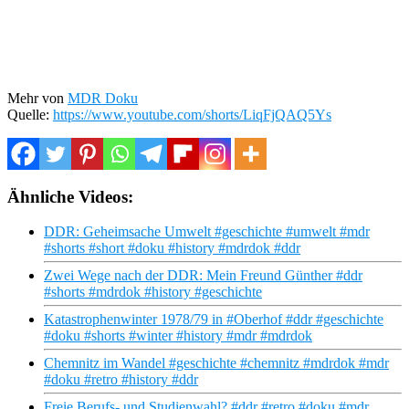
Mehr von
MDR Doku
Quelle:
https://www.youtube.com/shorts/LiqFjQAQ5Ys
Ähnliche Videos:
DDR: Geheimsache Umwelt #geschichte #umwelt #mdr
#shorts #short #doku #history #mdrdok #ddr
Zwei Wege nach der DDR: Mein Freund Günther #ddr
#shorts #mdrdok #history #geschichte
Katastrophenwinter 1978/79 in #Oberhof #ddr #geschichte
#doku #shorts #winter #history #mdr #mdrdok
Chemnitz im Wandel #geschichte #chemnitz #mdrdok #mdr
#doku #retro #history #ddr
Freie Berufs- und Studienwahl? #ddr #retro #doku #mdr