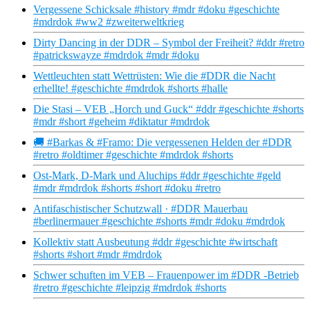
Vergessene Schicksale #history #mdr #doku #geschichte
#mdrdok #ww2 #zweiterweltkrieg
Dirty Dancing in der DDR – Symbol der Freiheit? #ddr #retro
#patrickswayze #mdrdok #mdr #doku
Wettleuchten statt Wettrüsten: Wie die #DDR die Nacht
erhellte! #geschichte #mdrdok #shorts #halle
Die Stasi – VEB „Horch und Guck“ #ddr #geschichte #shorts
#mdr #short #geheim #diktatur #mdrdok
🚚 #Barkas & #Framo: Die vergessenen Helden der #DDR
#retro #oldtimer #geschichte #mdrdok #shorts
Ost-Mark, D-Mark und Aluchips #ddr #geschichte #geld
#mdr #mdrdok #shorts #short #doku #retro
Antifaschistischer Schutzwall · #DDR Mauerbau
#berlinermauer #geschichte #shorts #mdr #doku #mdrdok
Kollektiv statt Ausbeutung #ddr #geschichte #wirtschaft
#shorts #short #mdr #mdrdok
Schwer schuften im VEB – Frauenpower im #DDR -Betrieb
#retro #geschichte #leipzig #mdrdok #shorts