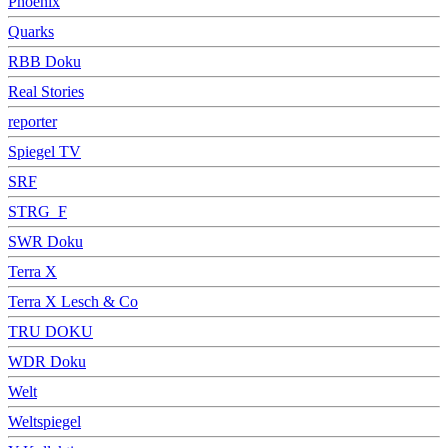
Phoenix
Quarks
RBB Doku
Real Stories
reporter
Spiegel TV
SRF
STRG_F
SWR Doku
Terra X
Terra X Lesch & Co
TRU DOKU
WDR Doku
Welt
Weltspiegel