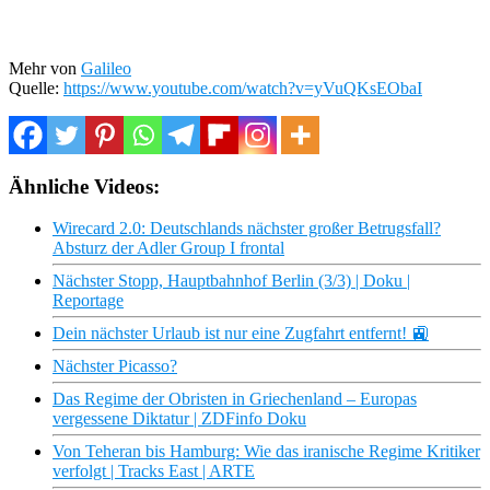
Mehr von
Galileo
Quelle:
https://www.youtube.com/watch?v=yVuQKsEObaI
Ähnliche Videos:
Wirecard 2.0: Deutschlands nächster großer Betrugsfall?
Absturz der Adler Group I frontal
Nächster Stopp, Hauptbahnhof Berlin (3/3) | Doku |
Reportage
Dein nächster Urlaub ist nur eine Zugfahrt entfernt! 🚉
Nächster Picasso?
Das Regime der Obristen in Griechenland – Europas
vergessene Diktatur | ZDFinfo Doku
Von Teheran bis Hamburg: Wie das iranische Regime Kritiker
verfolgt | Tracks East | ARTE