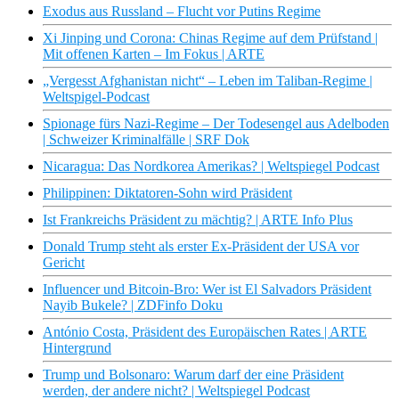
Exodus aus Russland – Flucht vor Putins Regime
Xi Jinping und Corona: Chinas Regime auf dem Prüfstand |
Mit offenen Karten – Im Fokus | ARTE
„Vergesst Afghanistan nicht“ – Leben im Taliban-Regime |
Weltspigel-Podcast
Spionage fürs Nazi-Regime – Der Todesengel aus Adelboden
| Schweizer Kriminalfälle | SRF Dok
Nicaragua: Das Nordkorea Amerikas? | Weltspiegel Podcast
Philippinen: Diktatoren-Sohn wird Präsident
Ist Frankreichs Präsident zu mächtig? | ARTE Info Plus
Donald Trump steht als erster Ex-Präsident der USA vor
Gericht
Influencer und Bitcoin-Bro: Wer ist El Salvadors Präsident
Nayib Bukele? | ZDFinfo Doku
António Costa, Präsident des Europäischen Rates | ARTE
Hintergrund
Trump und Bolsonaro: Warum darf der eine Präsident
werden, der andere nicht? | Weltspiegel Podcast