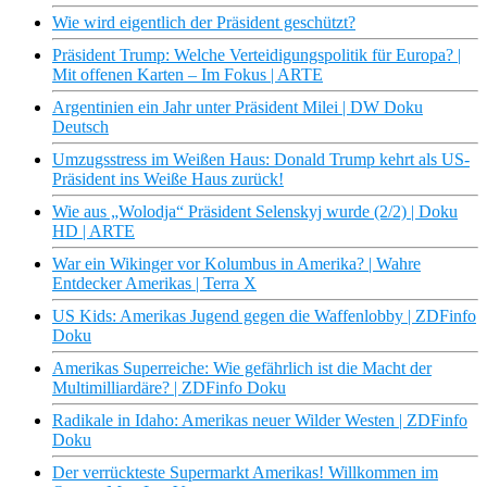
Wie wird eigentlich der Präsident geschützt?
Präsident Trump: Welche Verteidigungspolitik für Europa? |
Mit offenen Karten – Im Fokus | ARTE
Argentinien ein Jahr unter Präsident Milei | DW Doku
Deutsch
Umzugsstress im Weißen Haus: Donald Trump kehrt als US-
Präsident ins Weiße Haus zurück!
Wie aus „Wolodja“ Präsident Selenskyj wurde (2/2) | Doku
HD | ARTE
War ein Wikinger vor Kolumbus in Amerika? | Wahre
Entdecker Amerikas | Terra X
US Kids: Amerikas Jugend gegen die Waffenlobby | ZDFinfo
Doku
Amerikas Superreiche: Wie gefährlich ist die Macht der
Multimilliardäre? | ZDFinfo Doku
Radikale in Idaho: Amerikas neuer Wilder Westen | ZDFinfo
Doku
Der verrückteste Supermarkt Amerikas! Willkommen im