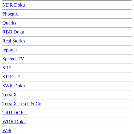
NDR Doku
Phoenix
Quarks
RBB Doku
Real Stories
reporter
Spiegel TV
SRF
STRG_F
SWR Doku
Terra X
Terra X Lesch & Co
TRU DOKU
WDR Doku
Welt