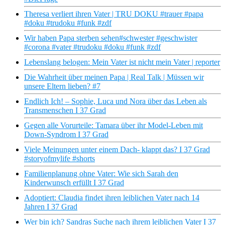
Theresa verliert ihren Vater | TRU DOKU #trauer #papa
#doku #trudoku #funk #zdf
Wir haben Papa sterben sehen#schwester #geschwister
#corona #vater #trudoku #doku #funk #zdf
Lebenslang belogen: Mein Vater ist nicht mein Vater | reporter
Die Wahrheit über meinen Papa | Real Talk | Müssen wir
unsere Eltern lieben? #7
Endlich Ich! – Sophie, Luca und Nora über das Leben als
Transmenschen I 37 Grad
Gegen alle Vorurteile: Tamara über ihr Model-Leben mit
Down-Syndrom I 37 Grad
Viele Meinungen unter einem Dach- klappt das? I 37 Grad
#storyofmylife #shorts
Familienplanung ohne Vater: Wie sich Sarah den
Kinderwunsch erfüllt I 37 Grad
Adoptiert: Claudia findet ihren leiblichen Vater nach 14
Jahren I 37 Grad
Wer bin ich? Sandras Suche nach ihrem leiblichen Vater I 37