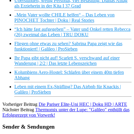
Überstunden, wenig Personal, viel Belastung: Dianas Alltag
als Erzieherin in der Kita I 37 Grad
„Mein Vater wollte CHILE helfen“ – Das Leben von
PINOCHET Tochter | Doku | Real Stories
“Ich hätte fast aufgegeben” – Vater und Onkel retten Rebecca
(26) zweimal das Leben | TRU DOKU
Fliegen ohne etwas zu sehen? Sabrina Papa zeigt wie das
funktioniert! | Galileo | ProSieben
Ihr Papa gibt nicht auf! Scarlett S. verschwand auf einer
Wanderung | 2/2 | Das letzte Lebenszeichen
Kolumbiens Aero-Hostel: Schlafen über einem 40m tiefen
Abhang
Leben mit einem Ex-Sträfling? Das Airbnb für Knackis |
Galileo | ProSieben
Vorheriger Beitrag
Die Pariser Elite-Uni HEC | Doku HD | ARTE
Nächster Beitrag
Thermomix unter der Lupe: "Galileo" enthüllt das
Erfolgsrezept von Vorwerk!
Sender & Sendungen