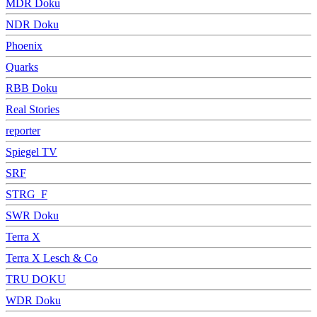
MDR Doku
NDR Doku
Phoenix
Quarks
RBB Doku
Real Stories
reporter
Spiegel TV
SRF
STRG_F
SWR Doku
Terra X
Terra X Lesch & Co
TRU DOKU
WDR Doku