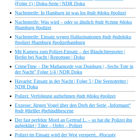
(Folge 1) | Doku-Serie | NDR Doku
Nachtstreife: In Hamburg ist was los #ndr #doku #polizei
Nachtstreife: Was wird – oder so ähnlich #ndr #crime #doku
#hamburg #polizei
Nachtstreife: Einsatz wegen Halluzinationen #ndr #ndrdoku
#polizei #hamburg #polizeihamburg
Mit Kamera zum Polizei-Einsatz – der Blaulichtreporter |
Berlin bei Nacht | Reportage | Doku
CrimeTime – Die Mafiamorde von Duisburg | „Sechs Tote in
der Nacht” Folge 1/4 | NDR Doku
Havarist: Einsatz in der Nacht | Folge 5 | Die Seenotretter |
NDR Doku
Polizei: Verfolgung aufnehmen #ndr #doku #polizei
Exzesse: Jürgen Vogel über den Dreh der Serie „Informant“
#ndr #thriller #behindthescene
Der fast perfekte Mord an Gertrud L. – so hat die Polizei ihn
aufgeklärt | Täter – Opfer – Polizei
Polizei im Einsatz wird der Weg versperrt.. #focustv