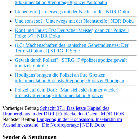
#dokumentation #reportage #polizei #autobahn
Lieben wir! | Unterwegs mit der Nachtstreife | NDR Doku
Und sonst so? | Unterwegs mit der Nachtstreife | NDR Doku
Kopf und Faust: Erst Deutscher Meister, dann zur Polizei |
Folge 3/7 | NDR Doku
(1/3) Machenschaften des iranischen Geheimdienstes: Der
Terror-Diplomat | STRG_F Serie
Gewalt durch Polizei? | STRG_F #polizei #polizeigewalt
#polizeikontrolle
Hooligans bringen die Polizei an ihre Grenzen
#dokumentation #focustv #reportage #polizei #hooligan
Polizei auf dem Dorf: „Man sieht sich immer wieder!“
#focustv #reportage #dokumentation #polizei
Vorheriger Beitrag
Schacht 371: Das letzte Kapitel des
Uranbergbaus in der DDR | Entdecke den Osten | MDR DOK
Nächster Beitrag
Langeoog in der Hochsaison: Inselärztin im
Ausnahmezustand | Die Nordreportage | NDR Doku
Sender & Sendungen