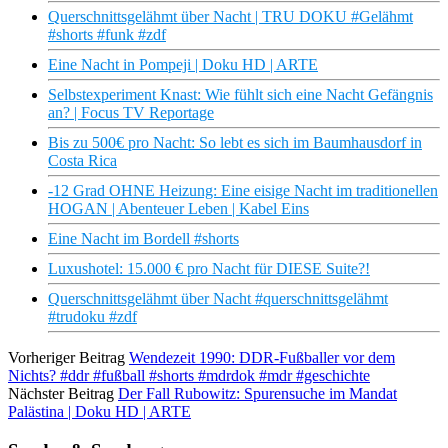
Querschnittsgelähmt über Nacht | TRU DOKU #Gelähmt
#shorts #funk #zdf
Eine Nacht in Pompeji | Doku HD | ARTE
Selbstexperiment Knast: Wie fühlt sich eine Nacht Gefängnis
an? | Focus TV Reportage
Bis zu 500€ pro Nacht: So lebt es sich im Baumhausdorf in
Costa Rica
-12 Grad OHNE Heizung: Eine eisige Nacht im traditionellen
HOGAN | Abenteuer Leben | Kabel Eins
Eine Nacht im Bordell #shorts
Luxushotel: 15.000 € pro Nacht für DIESE Suite?!
Querschnittsgelähmt über Nacht #querschnittsgelähmt
#trudoku #zdf
Vorheriger Beitrag
Wendezeit 1990: DDR-Fußballer vor dem
Nichts? #ddr #fußball #shorts #mdrdok #mdr #geschichte
Nächster Beitrag
Der Fall Rubowitz: Spurensuche im Mandat
Palästina | Doku HD | ARTE