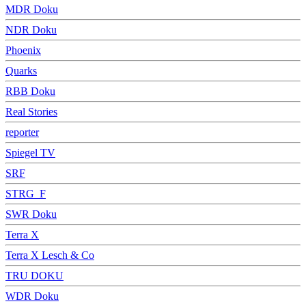
MDR Doku
NDR Doku
Phoenix
Quarks
RBB Doku
Real Stories
reporter
Spiegel TV
SRF
STRG_F
SWR Doku
Terra X
Terra X Lesch & Co
TRU DOKU
WDR Doku