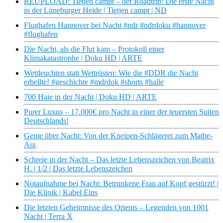
REUPLOAD: Tietjen campt – der Roadtrip: Die erste Nacht
in der Lüneburger Heide | Tietjen campt | ND
Flughafen Hannover bei Nacht #ndr #ndrdoku #hannover
#flughafen
Die Nacht, als die Flut kam – Protokoll einer
Klimakatastrophe | Doku HD | ARTE
Wettleuchten statt Wettrüsten: Wie die #DDR die Nacht
erhellte! #geschichte #mdrdok #shorts #halle
700 Haie in der Nacht | Doku HD | ARTE
Purer Luxus – 17.000€ pro Nacht in einer der teuersten Suiten
Deutschlands!
Genie über Nacht: Von der Kneipen-Schlägerei zum Mathe-
Ass
Schreie in der Nacht – Das letzte Lebenszeichen von Beatrix
H. | 1/2 | Das letzte Lebenszeichen
Notaufnahme bei Nacht: Betrunkene Frau auf Kopf gestürzt! |
Die Klinik | Kabel Eins
Die letzten Geheimnisse des Orients – Legenden von 1001
Nacht | Terra X