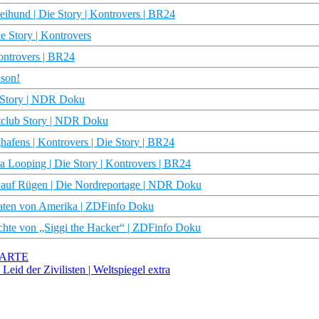
eihund | Die Story | Kontrovers | BR24
 Story | Kontrovers
Kontrovers | BR24
ison!
b Story | NDR Doku
rtclub Story | NDR Doku
afens | Kontrovers | Die Story | BR24
a Looping | Die Story | Kontrovers | BR24
 auf Rügen | Die Nordreportage | NDR Doku
aaten von Amerika | ZDFinfo Doku
hte von „Siggi the Hacker“ | ZDFinfo Doku
| ARTE
Leid der Zivilisten | Weltspiegel extra