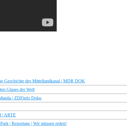
he Geschichte des Mittellandkanal | MDR DOK
ten Glases der Welt
n Manila | ZDFinfo Doku
d | ARTE
r Park | Reportage | Wir müssen reden!