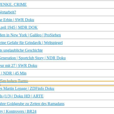
? | JENKE. CRIME
ertarbeit?
rne Erbin | SWR Doku
m April 1945 | MDR DOK
aßen in New York | Galileo | ProSieben
ine Gefahr für Grindavík | Weltspiegel
rts unglaubliche Geschichte
eneration | Sportclub Story | NDR Doku
eur mit 27 | SWR Doku
 | NDR | 45 Min
 25m hohen Turms
es Martin Lepage | ZDFinfo Doku
ls (1/3) | Doku HD | ARTE
ahre Goldgrube zu Zeiten des Ramadans
ry | Kontrovers | BR24