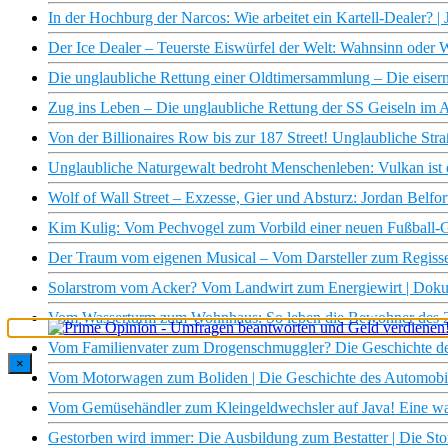
In der Hochburg der Narcos: Wie arbeitet ein Kartell-Dealer
Der Ice Dealer – Teuerste Eiswürfel der Welt: Wahnsinn oder W
Die unglaubliche Rettung einer Oldtimersammlung – Die eise
Zug ins Leben – Die unglaubliche Rettung der SS Geiseln i
Von der Billionaires Row bis zur 187 Street! Unglaubliche Str
Unglaubliche Naturgewalt bedroht Menschenleben: Vulkan ist e
Wolf of Wall Street – Exzesse, Gier und Absturz: Jordan Belfo
Kim Kulig: Vom Pechvogel zum Vorbild einer neuen Fußball-G
Der Traum vom eigenen Musical – Vom Darsteller zum Regiss
Solarstrom vom Acker? Vom Landwirt zum Energiewirt | Doku
Vom Wasserturm zum Wohnhaus: So leben die Bewohner des
Vom Familienvater zum Drogenschmuggler? Die Geschichte d
×
Vom Motorwagen zum Boliden | Die Geschichte des Automobi
Vom Gemüsehändler zum Kleingeldwechsler auf Java! Eine w
Gestorben wird immer: Die Ausbildung zum Bestatter | Die Sto