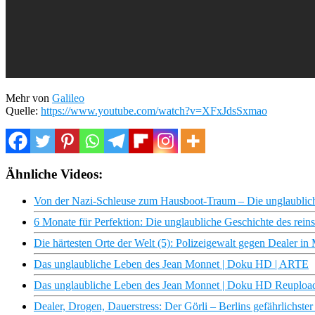
Mehr von
Galileo
Quelle:
https://www.youtube.com/watch?v=XFxJdsSxmao
Ähnliche Videos:
Von der Nazi-Schleuse zum Hausboot-Traum – Die unglaublic
6 Monate für Perfektion: Die unglaubliche Geschichte des reins
Die härtesten Orte der Welt (5): Polizeigewalt gegen Dealer i
Das unglaubliche Leben des Jean Monnet | Doku HD | ARTE
Das unglaubliche Leben des Jean Monnet | Doku HD Reuploa
Dealer, Drogen, Dauerstress: Der Görli – Berlins gefährlichste