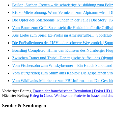
Beißen, Suchen, Retten – die schwierige Ausbildung zum Poliz
Risiko Mietwohnung: Wenn Vermieten zum Alptraum wird | Die
Die Opfer des Solarbooms: Kunden in der Falle | Die Story | 
Vom Baum zum Grill: So entsteht die Holzkohle für die Grillsa
Aus Liebe zum Spiel: Ex-Profis im Amateurfußball | Sportclu
Die Fußballerinnen des HSV – der schwere Weg zurück | Spo
Boarding Completed: Hinter den Kulissen des Nürnberger Flugh
Zwischen Trauer und Trubel: Der tragische Aufbau des Olympi
Vom Fischersohn zum Whiskybrenner – Ein Hauch Schottland
Vom Bürgerkrieg zum Sturm aufs Kapitol: Die gespaltenen St
Vom WikiLeaks-Mitarbeiter zum FBI-Informanten: Die Geschic
Vorheriger Beitrag
Frauen der französischen Revolution | Doku HD 
Nächster Beitrag
Krieg in Gaza: Wachsende Proteste in Israel und das 
Sender & Sendungen