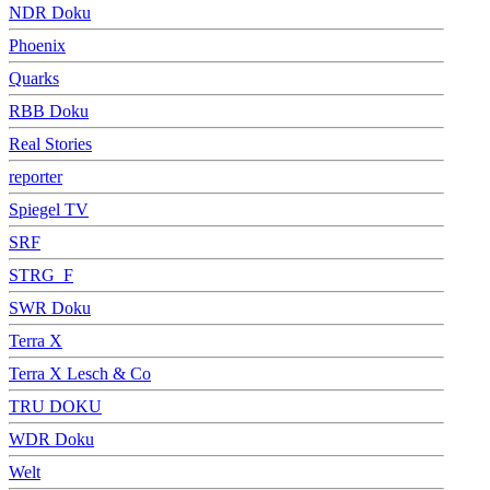
NDR Doku
Phoenix
Quarks
RBB Doku
Real Stories
reporter
Spiegel TV
SRF
STRG_F
SWR Doku
Terra X
Terra X Lesch & Co
TRU DOKU
WDR Doku
Welt