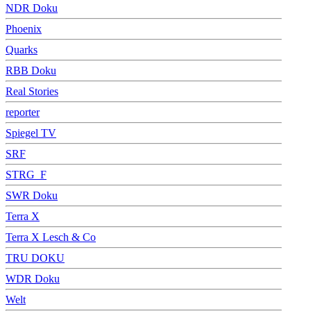
NDR Doku
Phoenix
Quarks
RBB Doku
Real Stories
reporter
Spiegel TV
SRF
STRG_F
SWR Doku
Terra X
Terra X Lesch & Co
TRU DOKU
WDR Doku
Welt