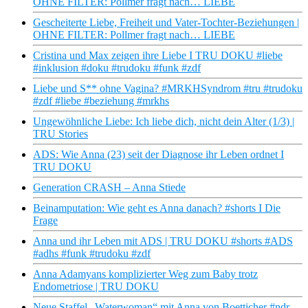
OHNE FILTER: Pollmer fragt nach… LIEBE
Gescheiterte Liebe, Freiheit und Vater-Tochter-Beziehungen |
OHNE FILTER: Pollmer fragt nach… LIEBE
Cristina und Max zeigen ihre Liebe I TRU DOKU #liebe
#inklusion #doku #trudoku #funk #zdf
Liebe und S** ohne Vagina? #MRKHSyndrom #tru #trudoku
#zdf #liebe #beziehung #mrkhs
Ungewöhnliche Liebe: Ich liebe dich, nicht dein Alter (1/3) |
TRU Stories
ADS: Wie Anna (23) seit der Diagnose ihr Leben ordnet I
TRU DOKU
Generation CRASH – Anna Stiede
Beinamputation: Wie geht es Anna danach? #shorts I Die
Frage
Anna und ihr Leben mit ADS | TRU DOKU #shorts #ADS
#adhs #funk #trudoku #zdf
Anna Adamyans komplizierter Weg zum Baby trotz
Endometriose | TRU DOKU
Neue Staffel „Waterwoman“ mit Anna von Boetticher #ndr