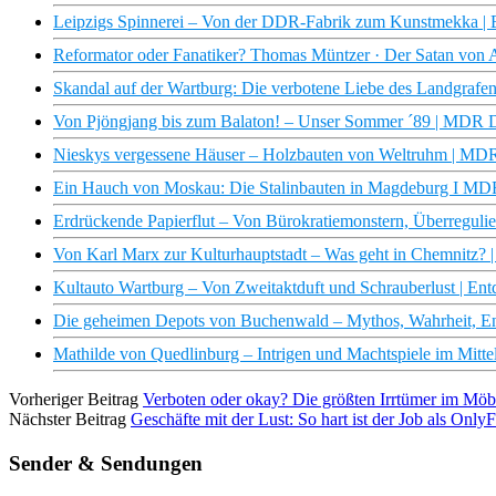
Leipzigs Spinnerei – Von der DDR-Fabrik zum Kunstmekka 
Reformator oder Fanatiker? Thomas Müntzer · Der Satan von 
Skandal auf der Wartburg: Die verbotene Liebe des Landgraf
Von Pjöngjang bis zum Balaton! – Unser Sommer ´89 | MDR
Nieskys vergessene Häuser – Holzbauten von Weltruhm | 
Ein Hauch von Moskau: Die Stalinbauten in Magdeburg I 
Erdrückende Papierflut – Von Bürokratiemonstern, Überreg
Von Karl Marx zur Kulturhauptstadt – Was geht in Chemnit
Kultauto Wartburg – Von Zweitaktduft und Schrauberlust | 
Die geheimen Depots von Buchenwald – Mythos, Wahrheit
Mathilde von Quedlinburg – Intrigen und Machtspiele im Mit
Vorheriger Beitrag
Verboten oder okay? Die größten Irrtümer im Möb
Nächster Beitrag
Geschäfte mit der Lust: So hart ist der Job als Onl
Sender & Sendungen