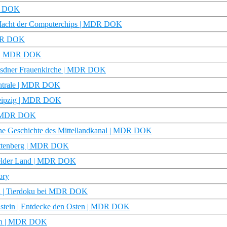
DR DOK
e Macht der Computerchips | MDR DOK
 MDR DOK
HT | MDR DOK
resdner Frauenkirche | MDR DOK
entrale | MDR DOK
Leipzig | MDR DOK
s | MDR DOK
he Geschichte des Mittellandkanal | MDR DOK
Wittenberg | MDR DOK
sfelder Land | MDR DOK
ory
n | Tierdoku bei MDR DOK
nstein | Entdecke den Osten | MDR DOK
aten | MDR DOK