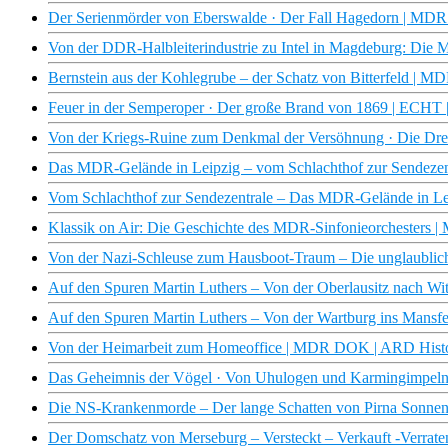
Der Serienmörder von Eberswalde · Der Fall Hagedorn | M
Von der DDR-Halbleiterindustrie zu Intel in Magdeburg: Di
Bernstein aus der Kohlegrube – der Schatz von Bitterfeld |
Feuer in der Semperoper · Der große Brand von 1869 | EC
Von der Kriegs-Ruine zum Denkmal der Versöhnung · Die D
Das MDR-Gelände in Leipzig – vom Schlachthof zur Sendez
Vom Schlachthof zur Sendezentrale – Das MDR-Gelände in 
Klassik on Air: Die Geschichte des MDR-Sinfonieorchester
Von der Nazi-Schleuse zum Hausboot-Traum – Die unglaublic
Auf den Spuren Martin Luthers – Von der Oberlausitz nach 
Auf den Spuren Martin Luthers – Von der Wartburg ins Man
Von der Heimarbeit zum Homeoffice | MDR DOK | ARD Hist
Das Geheimnis der Vögel · Von Uhulogen und Karmingimpel
Die NS-Krankenmorde – Der lange Schatten von Pirna Sonne
Der Domschatz von Merseburg – Versteckt – Verkauft -Verr