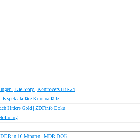
ungen | Die Story | Kontrovers | BR24
nds spektakuläre Kriminalfälle
nach Hitlers Gold | ZDFinfo Doku
-Hoffnung
t | DDR in 10 Minuten | MDR DOK