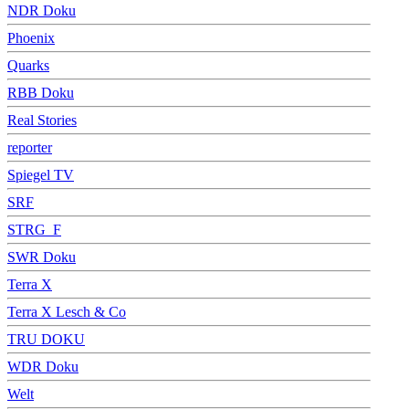
NDR Doku
Phoenix
Quarks
RBB Doku
Real Stories
reporter
Spiegel TV
SRF
STRG_F
SWR Doku
Terra X
Terra X Lesch & Co
TRU DOKU
WDR Doku
Welt