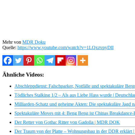
Mehr von
MDR Doku
Quelle:
https://www.youtube.com/watch?v=1LQxzvpyDlI
Ähnliche Videos:
Abschleppdienst: Falschparker, Notfälle und spektakuläre Berg
Tödliches Stalking 1/2 – Als aus Liebe Hass wurde | Deutschla
Milliarden-Schatz und geheime Akten: Die spektakuläre Jagd 
Spektakuläre Moves mit 4: Beng Beng ist Chinas Breakdance
Der Retter von Gotha: Ritter von Gadolla | MDR DOK
Der Traum von der Platte – Wohnungsbau in der DDR erklär