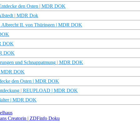
| Entdecke den Osten | MDR DOK
Allstedt | MDR Dok
en Albrecht II. von Thüringen | MDR DOK
 DOK
MDR DOK
MDR DOK
ulierungen und Schnappatmung | MDR DOK
z? | MDR DOK
Entdecke den Osten | MDR DOK
, Entdeckung | REUPLOAD | MDR DOK
telalter | MDR DOK
elhaus
yFans Creatorin | ZDFinfo Doku