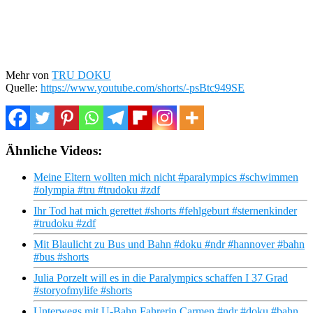
Mehr von
TRU DOKU
Quelle:
https://www.youtube.com/shorts/-psBtc949SE
Ähnliche Videos:
Meine Eltern wollten mich nicht #paralympics #schwimmen
#olympia #tru #trudoku #zdf
Ihr Tod hat mich gerettet #shorts #fehlgeburt #sternenkinder
#trudoku #zdf
Mit Blaulicht zu Bus und Bahn #doku #ndr #hannover #bahn
#bus #shorts
Julia Porzelt will es in die Paralympics schaffen I 37 Grad
#storyofmylife #shorts
Unterwegs mit U-Bahn Fahrerin Carmen #ndr #doku #bahn