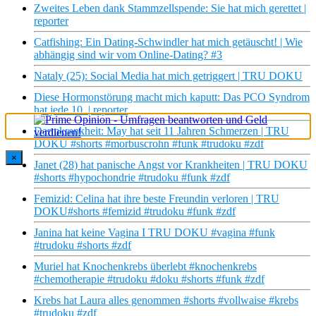
Zweites Leben dank Stammzellspende: Sie hat mich gerettet |
reporter
Catfishing: Ein Dating-Schwindler hat mich getäuscht! | Wie
abhängig sind wir vom Online-Dating? #3
Nataly (25): Social Media hat mich getriggert | TRU DOKU
Diese Hormonstörung macht mich kaputt: Das PCO Syndrom
hat jede 10. | reporter
Darmkrankheit: May hat seit 11 Jahren Schmerzen | TRU
DOKU #shorts #morbuscrohn #funk #trudoku #zdf
×
Janet (28) hat panische Angst vor Krankheiten | TRU DOKU
#shorts #hypochondrie #trudoku #funk #zdf
Femizid: Celina hat ihre beste Freundin verloren | TRU
DOKU#shorts #femizid #trudoku #funk #zdf
Janina hat keine Vagina I TRU DOKU #vagina #funk
#trudoku #shorts #zdf
Muriel hat Knochenkrebs überlebt #knochenkrebs
#chemotherapie #trudoku #doku #shorts #funk #zdf
Krebs hat Laura alles genommen #shorts #vollwaise #krebs
#trudoku #zdf