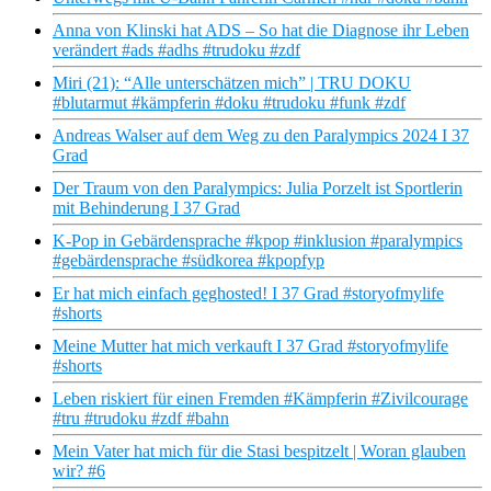
Anna von Klinski hat ADS – So hat die Diagnose ihr Leben
verändert #ads #adhs #trudoku #zdf
Miri (21): “Alle unterschätzen mich” | TRU DOKU
#blutarmut #kämpferin #doku #trudoku #funk #zdf
Andreas Walser auf dem Weg zu den Paralympics 2024 I 37
Grad
Der Traum von den Paralympics: Julia Porzelt ist Sportlerin
mit Behinderung I 37 Grad
K-Pop in Gebärdensprache #kpop #inklusion #paralympics
#gebärdensprache #südkorea #kpopfyp
Er hat mich einfach geghosted! I 37 Grad #storyofmylife
#shorts
Meine Mutter hat mich verkauft I 37 Grad #storyofmylife
#shorts
Leben riskiert für einen Fremden #Kämpferin #Zivilcourage
#tru #trudoku #zdf #bahn
Mein Vater hat mich für die Stasi bespitzelt | Woran glauben
wir? #6