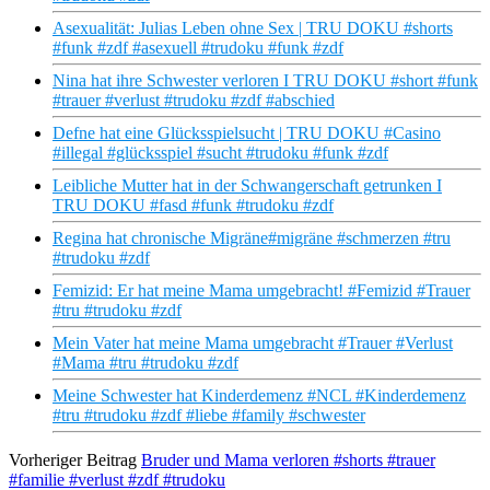
Asexualität: Julias Leben ohne Sex | TRU DOKU #shorts
#funk #zdf #asexuell #trudoku #funk #zdf
Nina hat ihre Schwester verloren I TRU DOKU #short #funk
#trauer #verlust #trudoku #zdf #abschied
Defne hat eine Glücksspielsucht | TRU DOKU #Casino
#illegal #glücksspiel #sucht #trudoku #funk #zdf
Leibliche Mutter hat in der Schwangerschaft getrunken I
TRU DOKU #fasd #funk #trudoku #zdf
Regina hat chronische Migräne#migräne #schmerzen #tru
#trudoku #zdf
Femizid: Er hat meine Mama umgebracht! #Femizid #Trauer
#tru #trudoku #zdf
Mein Vater hat meine Mama umgebracht #Trauer #Verlust
#Mama #tru #trudoku #zdf
Meine Schwester hat Kinderdemenz #NCL #Kinderdemenz
#tru #trudoku #zdf #liebe #family #schwester
Vorheriger Beitrag
Bruder und Mama verloren #shorts #trauer
#familie #verlust #zdf #trudoku