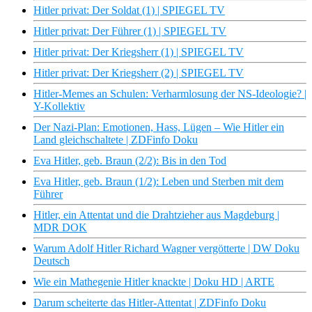
Hitler privat: Der Soldat (1) | SPIEGEL TV
Hitler privat: Der Führer (1) | SPIEGEL TV
Hitler privat: Der Kriegsherr (1) | SPIEGEL TV
Hitler privat: Der Kriegsherr (2) | SPIEGEL TV
Hitler-Memes an Schulen: Verharmlosung der NS-Ideologie? |
Y-Kollektiv
Der Nazi-Plan: Emotionen, Hass, Lügen – Wie Hitler ein
Land gleichschaltete | ZDFinfo Doku
Eva Hitler, geb. Braun (2/2): Bis in den Tod
Eva Hitler, geb. Braun (1/2): Leben und Sterben mit dem
Führer
Hitler, ein Attentat und die Drahtzieher aus Magdeburg |
MDR DOK
Warum Adolf Hitler Richard Wagner vergötterte | DW Doku
Deutsch
Wie ein Mathegenie Hitler knackte | Doku HD | ARTE
Darum scheiterte das Hitler-Attentat | ZDFinfo Doku