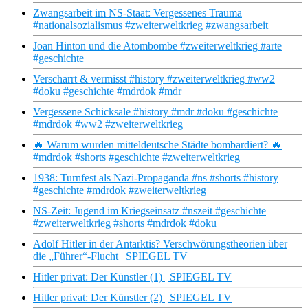
Zwangsarbeit im NS-Staat: Vergessenes Trauma
#nationalsozialismus #zweiterweltkrieg #zwangsarbeit
Joan Hinton und die Atombombe #zweiterweltkrieg #arte
#geschichte
Verscharrt & vermisst #history #zweiterweltkrieg #ww2
#doku #geschichte #mdrdok #mdr
Vergessene Schicksale #history #mdr #doku #geschichte
#mdrdok #ww2 #zweiterweltkrieg
🔥 Warum wurden mitteldeutsche Städte bombardiert? 🔥
#mdrdok #shorts #geschichte #zweiterweltkrieg
1938: Turnfest als Nazi-Propaganda #ns #shorts #history
#geschichte #mdrdok #zweiterweltkrieg
NS-Zeit: Jugend im Kriegseinsatz #nszeit #geschichte
#zweiterweltkrieg #shorts #mdrdok #doku
Adolf Hitler in der Antarktis? Verschwörungstheorien über
die „Führer“-Flucht | SPIEGEL TV
Hitler privat: Der Künstler (1) | SPIEGEL TV
Hitler privat: Der Künstler (2) | SPIEGEL TV