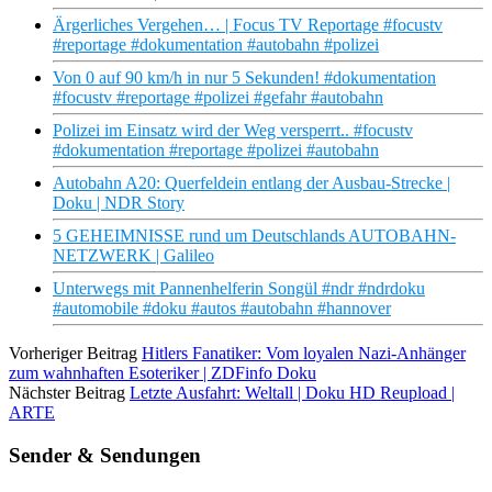
Ärgerliches Vergehen… | Focus TV Reportage #focustv
#reportage #dokumentation #autobahn #polizei
Von 0 auf 90 km/h in nur 5 Sekunden! #dokumentation
#focustv #reportage #polizei #gefahr #autobahn
Polizei im Einsatz wird der Weg versperrt.. #focustv
#dokumentation #reportage #polizei #autobahn
Autobahn A20: Querfeldein entlang der Ausbau-Strecke |
Doku | NDR Story
5 GEHEIMNISSE rund um Deutschlands AUTOBAHN-
NETZWERK | Galileo
Unterwegs mit Pannenhelferin Songül #ndr #ndrdoku
#automobile #doku #autos #autobahn #hannover
Vorheriger Beitrag
Hitlers Fanatiker: Vom loyalen Nazi-Anhänger
zum wahnhaften Esoteriker | ZDFinfo Doku
Nächster Beitrag
Letzte Ausfahrt: Weltall | Doku HD Reupload |
ARTE
Sender & Sendungen