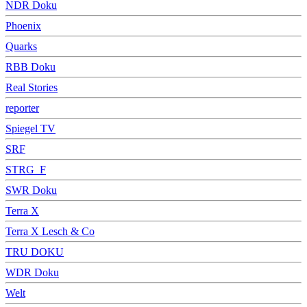
NDR Doku
Phoenix
Quarks
RBB Doku
Real Stories
reporter
Spiegel TV
SRF
STRG_F
SWR Doku
Terra X
Terra X Lesch & Co
TRU DOKU
WDR Doku
Welt