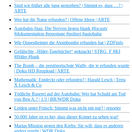
Sind wir früher alle jung gestorben? | Stimmt es, dass …? |
ARTE
Wer hat die Natur erfunden? | Offene Ideen | ARTE
Autobahn-Stau: Die Nerven liegen blank #focustv
#dokumentation #reportage #polizei #autobahn
Wie Oppenheimer die Atombombe erfunden hat | ZDFinfo
Gefälschte „Hitler-Tagebücher“ geknackt | STRG_F #KI
#Hitler #funk
The Bomb – die zerstörerischste Waffe, die je erfunden wurde
| Doku HD Reupload | ARTE
Mathematik: Entdeckt oder erfunden? | Harald Lesch | Terra
X Lesch & Co
Tödliche Raserei auf der Autobahn: Wer hat Schuld am Tod
von Ben A.? | 1/3 | BR/WDR Doku
Leiden unter Fetisch: Stimmt was nicht mit mir? | reporter
50.000 Jahre ist es her, dass dieser Komet zu sehen war!
Marias Mission gegen den Krebs: Sie will, dass es anderen
anders ergeht | WDR Doku