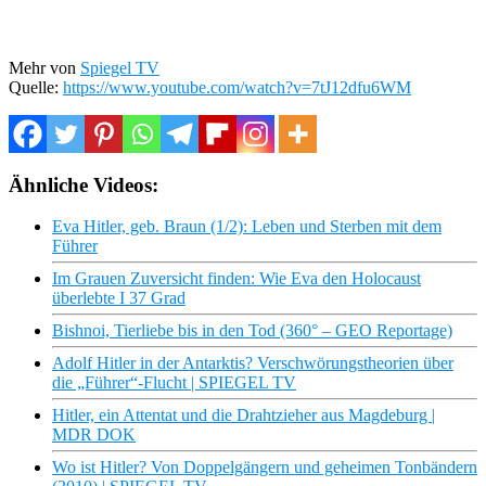
Mehr von
Spiegel TV
Quelle:
https://www.youtube.com/watch?v=7tJ12dfu6WM
Ähnliche Videos:
Eva Hitler, geb. Braun (1/2): Leben und Sterben mit dem
Führer
Im Grauen Zuversicht finden: Wie Eva den Holocaust
überlebte I 37 Grad
Bishnoi, Tierliebe bis in den Tod (360° – GEO Reportage)
Adolf Hitler in der Antarktis? Verschwörungstheorien über
die „Führer“-Flucht | SPIEGEL TV
Hitler, ein Attentat und die Drahtzieher aus Magdeburg |
MDR DOK
Wo ist Hitler? Von Doppelgängern und geheimen Tonbändern