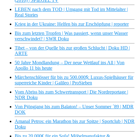
(2010) | SPIEGEL TV
LEBEN nach dem TOD | Umgang mit Tod im Mittelalter |
Real Stories
Krieg in der Ukraine: Helfen bis zur Erschöpfung | reporter
Bis zum letzten Tropfen | Was passiert, wenn unser Wasser
verschwindet? | SWR Doku
Tibet – von der Quelle bis zur großen Schlucht | Doku HD |
ARTE
50 Jahre Mondlandung – Der neue Wettlauf ins All | Von
Apollo 11 bis heute
Märchenschlösser für bis zu 500.000$: Luxus-Spielhäuser für
superreiche Kinder | Galileo | ProSieben
Vom Abriss bis zum Schwertransport | Die Nordreportage |
NDR Doku
Von Pjöngjang bis zum Balaton! – Unser Sommer ´89 | MDR
DOK
Amanal Petros: ein Marathon bis zur Spitze | Sportclub | NDR
Doku
Bis zu 20.000€ für ein Sofa! Möbelmanufaktur &