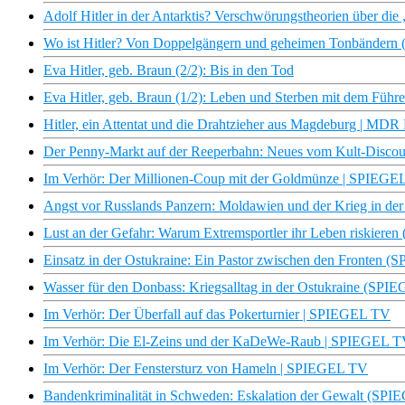
Adolf Hitler in der Antarktis? Verschwörungstheorien über di
Wo ist Hitler? Von Doppelgängern und geheimen Tonbändern
Eva Hitler, geb. Braun (2/2): Bis in den Tod
Eva Hitler, geb. Braun (1/2): Leben und Sterben mit dem Führe
Hitler, ein Attentat und die Drahtzieher aus Magdeburg | M
Der Penny-Markt auf der Reeperbahn: Neues vom Kult-Disco
Im Verhör: Der Millionen-Coup mit der Goldmünze | SPIEGE
Angst vor Russlands Panzern: Moldawien und der Krieg in d
Lust an der Gefahr: Warum Extremsportler ihr Leben riskier
Einsatz in der Ostukraine: Ein Pastor zwischen den Fronten
Wasser für den Donbass: Kriegsalltag in der Ostukraine (SP
Im Verhör: Der Überfall auf das Pokerturnier | SPIEGEL TV
Im Verhör: Die El-Zeins und der KaDeWe-Raub | SPIEGEL 
Im Verhör: Der Fenstersturz von Hameln | SPIEGEL TV
Bandenkriminalität in Schweden: Eskalation der Gewalt (SP