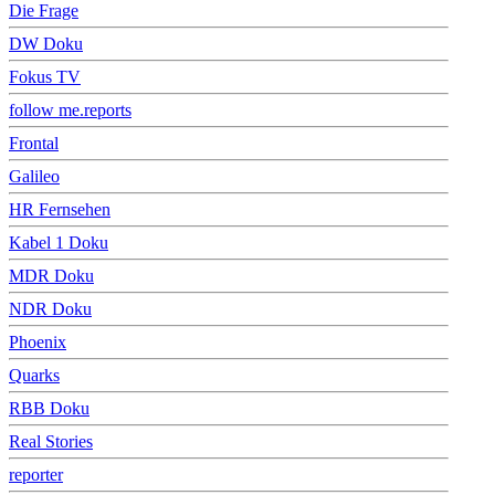
Die Frage
DW Doku
Fokus TV
follow me.reports
Frontal
Galileo
HR Fernsehen
Kabel 1 Doku
MDR Doku
NDR Doku
Phoenix
Quarks
RBB Doku
Real Stories
reporter