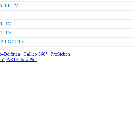
PIEGEL TV
GEL TV
GEL TV
 | SPIEGEL TV
Delfinen | Galileo 360° | ProSieben
h? | ARTE Info Plus