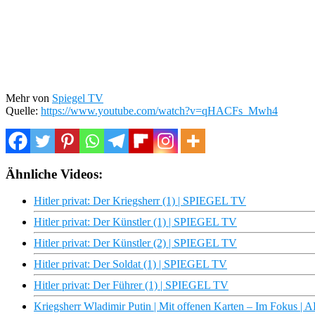
Mehr von
Spiegel TV
Quelle:
https://www.youtube.com/watch?v=qHACFs_Mwh4
Ähnliche Videos:
Hitler privat: Der Kriegsherr (1) | SPIEGEL TV
Hitler privat: Der Künstler (1) | SPIEGEL TV
Hitler privat: Der Künstler (2) | SPIEGEL TV
Hitler privat: Der Soldat (1) | SPIEGEL TV
Hitler privat: Der Führer (1) | SPIEGEL TV
Kriegsherr Wladimir Putin | Mit offenen Karten – Im Fokus |