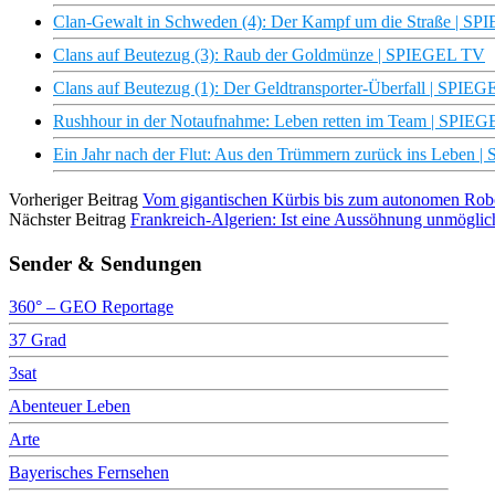
Clan-Gewalt in Schweden (4): Der Kampf um die Straße | S
Clans auf Beutezug (3): Raub der Goldmünze | SPIEGEL TV
Clans auf Beutezug (1): Der Geldtransporter-Überfall | SPIE
Rushhour in der Notaufnahme: Leben retten im Team | SPIE
Ein Jahr nach der Flut: Aus den Trümmern zurück ins Leben
Vorheriger Beitrag
Vom gigantischen Kürbis bis zum autonomen Robo-
Nächster Beitrag
Frankreich-Algerien: Ist eine Aussöhnung unmöglic
Sender & Sendungen
360° – GEO Reportage
37 Grad
3sat
Abenteuer Leben
Arte
Bayerisches Fernsehen