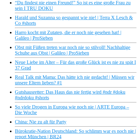
“Du findest nie einen Freund!” So ist es eine große Frau zu
sein I TRU DOKU
Harald und Suzanna so gespannt wie nie! | Terra X Lesch &
Co #shorts
Harro kocht mit Zutaten, die er noch nie gesehen hat! |
Galileo | ProSieben
Obst mit Füßen treten war noch nie so stilvoll! Nachhaltige
Schuhe aus Obst | Galileo | ProSieben
Neue Liebe im Alter – Für das große Glück ist es nie zu spät I
37 Grad
Real Talk mit Mama: Das hätte ich nie gedacht! | Müssen wir
unsere Eltern lieben? #1
Gutshausretter: Das Haus das nie fertig wird #ndr #doku
#ndrdoku #shorts
So viele Drogen in Europa wie noch nie | ARTE Europa –
Die Woche
China: Nie zu alt für Party
Bürokratie-Nation Deutschland: So schlimm war es noch nie |
report München | BR24