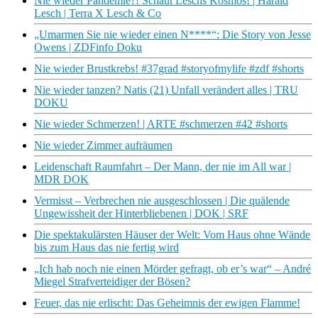
Nie wieder Pandemie?! Schaut Leschs Kosmos! | Harald
Lesch | Terra X Lesch & Co
„Umarmen Sie nie wieder einen N****“: Die Story von Jesse
Owens | ZDFinfo Doku
Nie wieder Brustkrebs! #37grad #storyofmylife #zdf #shorts
Nie wieder tanzen? Natis (21) Unfall verändert alles | TRU
DOKU
Nie wieder Schmerzen! | ARTE #schmerzen #42 #shorts
Nie wieder Zimmer aufräumen
Leidenschaft Raumfahrt – Der Mann, der nie im All war |
MDR DOK
Vermisst – Verbrechen nie ausgeschlossen | Die quälende
Ungewissheit der Hinterbliebenen | DOK | SRF
Die spektakulärsten Häuser der Welt: Vom Haus ohne Wände
bis zum Haus das nie fertig wird
„Ich hab noch nie einen Mörder gefragt, ob er’s war“ – André
Miegel Strafverteidiger der Bösen?
Feuer, das nie erlischt: Das Geheimnis der ewigen Flamme!