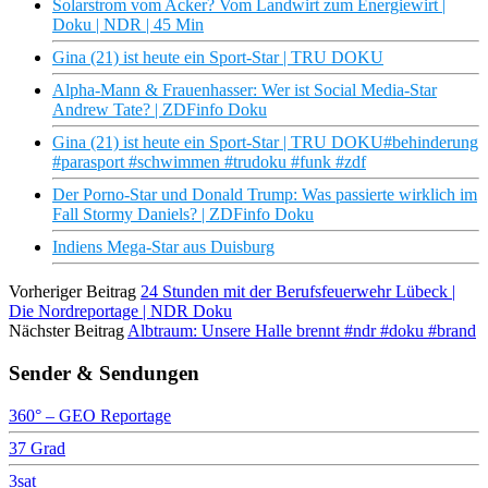
Solarstrom vom Acker? Vom Landwirt zum Energiewirt |
Doku | NDR | 45 Min
Gina (21) ist heute ein Sport-Star | TRU DOKU
Alpha-Mann & Frauenhasser: Wer ist Social Media-Star
Andrew Tate? | ZDFinfo Doku
Gina (21) ist heute ein Sport-Star | TRU DOKU#behinderung
#parasport #schwimmen #trudoku #funk #zdf
Der Porno-Star und Donald Trump: Was passierte wirklich im
Fall Stormy Daniels? | ZDFinfo Doku
Indiens Mega-Star aus Duisburg
Vorheriger Beitrag
24 Stunden mit der Berufsfeuerwehr Lübeck |
Die Nordreportage | NDR Doku
Nächster Beitrag
Albtraum: Unsere Halle brennt #ndr #doku #brand
Sender & Sendungen
360° – GEO Reportage
37 Grad
3sat