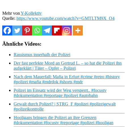
Mehr von
Y-Kollektiv
Quelle:
https://www.youtube.com/watch?v=GMTLTM9X_O4
Ähnliche Videos:
Rassismus innerhalb der Polizei
Der fast perfekte Mord an Gertrud L. – so hat die Polizei ihn
aufgeklärt | Täter – Opfer – Polizei
Nach dem Mauerfall: Mafia in Erfurt #crime #retro #history
#polizei #mafia #mdrdok #shorts #mdr
Polizei im Einsatz wird der Weg versperrt.. #focustv
#dokumentation #reportage #polizei #autobahn
Gewalt durch Polizei? | STRG_F #polizei #polizeigewalt
#polizeikontrolle
Hooligans bringen die Polizei an ihre Grenzen
#dokumentation #focustv #reportage #polizei #hooligan