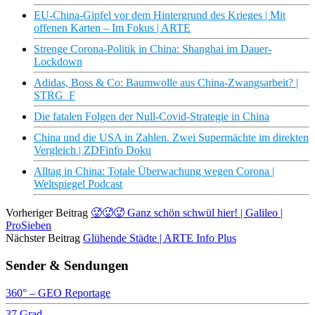
EU-China-Gipfel vor dem Hintergrund des Krieges | Mit
offenen Karten – Im Fokus | ARTE
Strenge Corona-Politik in China: Shanghai im Dauer-
Lockdown
Adidas, Boss & Co: Baumwolle aus China-Zwangsarbeit? |
STRG_F
Die fatalen Folgen der Null-Covid-Strategie in China
China und die USA in Zahlen. Zwei Supermächte im direkten
Vergleich | ZDFinfo Doku
Alltag in China: Totale Überwachung wegen Corona |
Weltspiegel Podcast
Vorheriger Beitrag
🥵🥵🥵 Ganz schön schwül hier! | Galileo |
ProSieben
Nächster Beitrag
Glühende Städte | ARTE Info Plus
Sender & Sendungen
360° – GEO Reportage
37 Grad