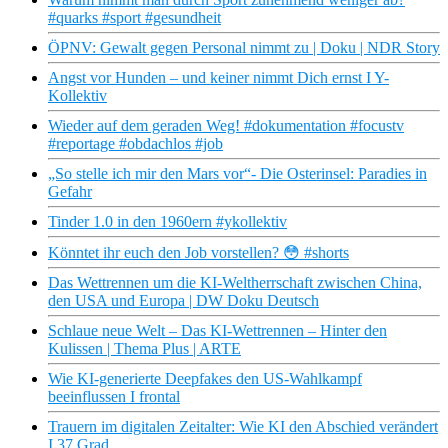
#quarks #sport #gesundheit
ÖPNV: Gewalt gegen Personal nimmt zu | Doku | NDR Story
Angst vor Hunden – und keiner nimmt Dich ernst I Y-
Kollektiv
Wieder auf dem geraden Weg! #dokumentation #focustv
#reportage #obdachlos #job
„So stelle ich mir den Mars vor“- Die Osterinsel: Paradies in
Gefahr
Tinder 1.0 in den 1960ern #ykollektiv
Könntet ihr euch den Job vorstellen? 😳 #shorts
Das Wettrennen um die KI-Weltherrschaft zwischen China,
den USA und Europa | DW Doku Deutsch
Schlaue neue Welt – Das KI-Wettrennen – Hinter den
Kulissen | Thema Plus | ARTE
Wie KI-generierte Deepfakes den US-Wahlkampf
beeinflussen I frontal
Trauern im digitalen Zeitalter: Wie KI den Abschied verändert
I 37 Grad