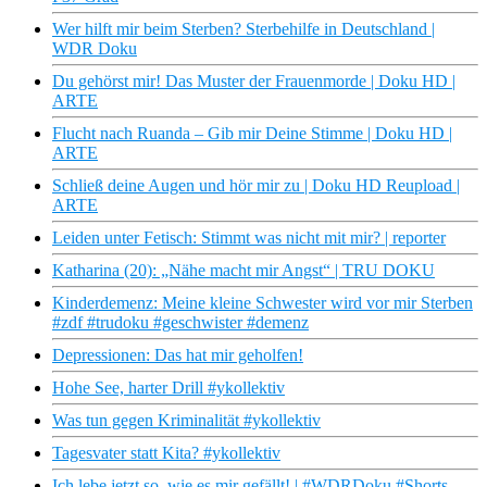
Wer hilft mir beim Sterben? Sterbehilfe in Deutschland |
WDR Doku
Du gehörst mir! Das Muster der Frauenmorde | Doku HD |
ARTE
Flucht nach Ruanda – Gib mir Deine Stimme | Doku HD |
ARTE
Schließ deine Augen und hör mir zu | Doku HD Reupload |
ARTE
Leiden unter Fetisch: Stimmt was nicht mit mir? | reporter
Katharina (20): „Nähe macht mir Angst“ | TRU DOKU
Kinderdemenz: Meine kleine Schwester wird vor mir Sterben
#zdf #trudoku #geschwister #demenz
Depressionen: Das hat mir geholfen!
Hohe See, harter Drill #ykollektiv
Was tun gegen Kriminalität #ykollektiv
Tagesvater statt Kita? #ykollektiv
Ich lebe jetzt so, wie es mir gefällt! | #WDRDoku #Shorts