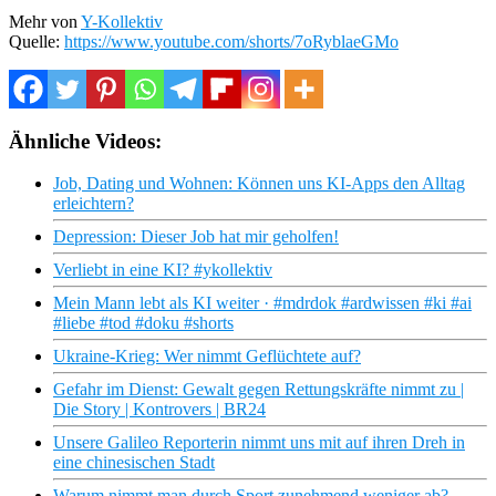
Mehr von
Y-Kollektiv
Quelle:
https://www.youtube.com/shorts/7oRyblaeGMo
Ähnliche Videos:
Job, Dating und Wohnen: Können uns KI-Apps den Alltag
erleichtern?
Depression: Dieser Job hat mir geholfen!
Verliebt in eine KI? #ykollektiv
Mein Mann lebt als KI weiter · #mdrdok #ardwissen #ki #ai
#liebe #tod #doku #shorts
Ukraine-Krieg: Wer nimmt Geflüchtete auf?
Gefahr im Dienst: Gewalt gegen Rettungskräfte nimmt zu |
Die Story | Kontrovers | BR24
Unsere Galileo Reporterin nimmt uns mit auf ihren Dreh in
eine chinesischen Stadt
Warum nimmt man durch Sport zunehmend weniger ab?