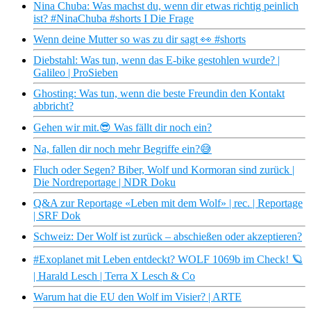
Nina Chuba: Was machst du, wenn dir etwas richtig peinlich
ist? #NinaChuba #shorts I Die Frage
Wenn deine Mutter so was zu dir sagt 👀 #shorts
Diebstahl: Was tun, wenn das E-bike gestohlen wurde? |
Galileo | ProSieben
Ghosting: Was tun, wenn die beste Freundin den Kontakt
abbricht?
Gehen wir mit.😎 Was fällt dir noch ein?
Na, fallen dir noch mehr Begriffe ein?😅
Fluch oder Segen? Biber, Wolf und Kormoran sind zurück |
Die Nordreportage | NDR Doku
Q&A zur Reportage «Leben mit dem Wolf» | rec. | Reportage
| SRF Dok
Schweiz: Der Wolf ist zurück – abschießen oder akzeptieren?
#Exoplanet mit Leben entdeckt? WOLF 1069b im Check! 🪐
| Harald Lesch | Terra X Lesch & Co
Warum hat die EU den Wolf im Visier? | ARTE